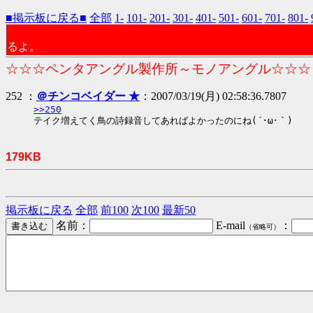
■掲示板に戻る■
全部
1-
101-
201-
301-
401-
501-
601-
701-
801-
るよ。
☆☆☆ペンタアングル製作所～モノアングル☆☆☆
252 ：
＠チンコベイダー ★
：2007/03/19(月) 02:58:36.7807
>>250
テイク増えてく鳥の詩録音してあればよかったのにね(´･ω･｀)
179KB
掲示板に戻る
全部
前100
次100
最新50
名前：
E-mail
：
（省略可）