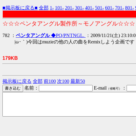
■掲示板に戻る■
全部
1-
101-
201-
301-
401-
501-
601-
701-
801-
☆☆☆ペンタアングル製作所～モノアングル☆☆☆
782 ：
ペンタアングル
◆PQ/PNTNGL.
：2009/11/21(土) 23:10:0
|ω･｀)今回はmuzieの他の人の曲をRemixしよう企画です
179KB
掲示板に戻る
全部
前100
次100
最新50
名前：
E-mail
：
（省略可）