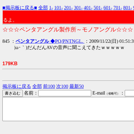
■掲示板に戻る■
全部
1-
101-
201-
301-
401-
501-
601-
701-
801-
るよ。
☆☆☆ペンタアングル製作所～モノアングル☆☆☆
845 ：
ペンタアングル
◆PQ/PNTNGL.
：2009/11/22(日) 01:51:3
|ω･｀)だんだんAVの音声に聞こえてきたｗｗｗｗｗ
179KB
掲示板に戻る
全部
前100
次100
最新50
名前：
E-mail
：
（省略可）