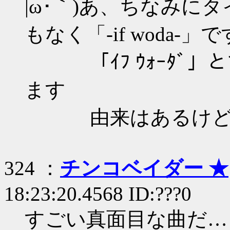
|ω･｀)あ、ちなみに
もなく「-if woda-」で
「ｲﾌ ｳｫｰﾀﾞ」
ます
由来はあるけど言
324 ：
チンコベイダー ★
18:23:20.4568 ID:???0
すごい真面目な曲だ…