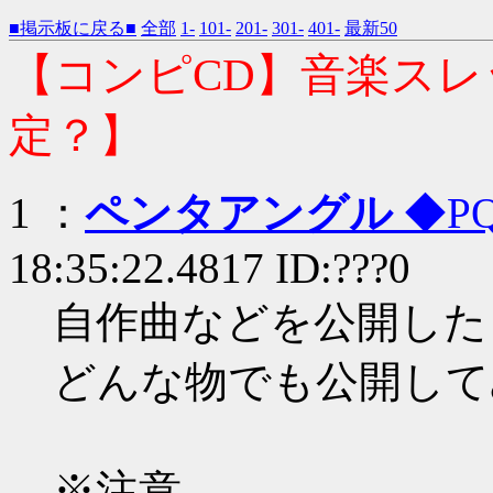
■掲示板に戻る■
全部
1-
101-
201-
301-
401-
最新50
【コンピCD】音楽ス
定？】
1 ：
ペンタアングル
◆PQ
18:35:22.4817 ID:???0
自作曲などを公開した
どんな物でも公開して
※注意