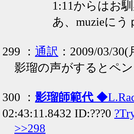
1:11からはお馴
あ、muzieにう
299 ：
通訳
：2009/03/30(月
影瑠の声がするとペン
300 ：
影瑠師範代
◆L.Rad
02:43:11.8432 ID:???0
?Tr
>>298