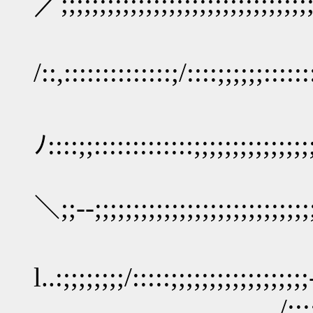
／;;;;;;;;;;;;;;;;;;;;;;;;;;;;;;;;;
/::,::::::::::::::;/::::;;;;;;:::::
.i i;:::::::::
ﾉ::::;;:::::::::::::;;;;;;;;;;;;;;;;
l::/_,-‐ ､:;|
＼;;-‐;;;;;;;;;;;;;;;;;;;;;;;;;;;;
/::|:::|i;;
l..:;;;;;;;;/:::::;;;;;;;;;;;;;;;;;
/::;::|:::|i;;;