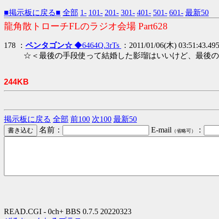
■掲示板に戻る■
全部
1-
101-
201-
301-
401-
501-
601-
最新50
龍角散トローチFLのラジオ会場 Part628
178 ：
ペンタゴン☆
◆6464Q.3rTs
：2011/01/06(木) 03:51:43.495
☆＜最後の手段使って結婚した影瑠はいいけど、最後の手
244KB
掲示板に戻る
全部
前100
次100
最新50
名前：
E-mail
：
（省略可）
READ.CGI - 0ch+ BBS 0.7.5 20220323