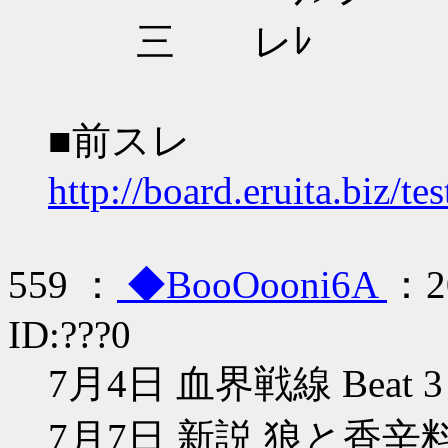
三 レﾚ
■前スレ
http://board.eruita.biz/t
559 ：
◆BooOooni6A
：20
ID:???0
7月4日 血界戦線 Beat 3
7月7日 新説 狼と香辛料