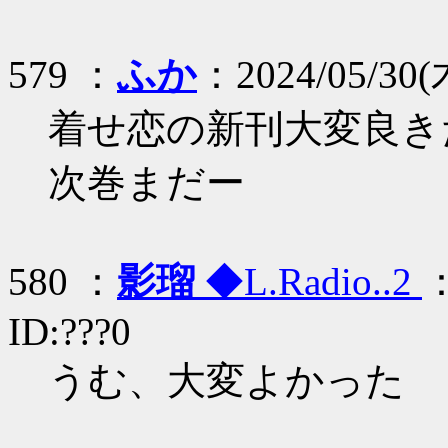
579 ：
ふか
：2024/05/30(木
着せ恋の新刊大変良き
次巻まだー
580 ：
影瑠
◆L.Radio..2
：
ID:???0
うむ、大変よかった