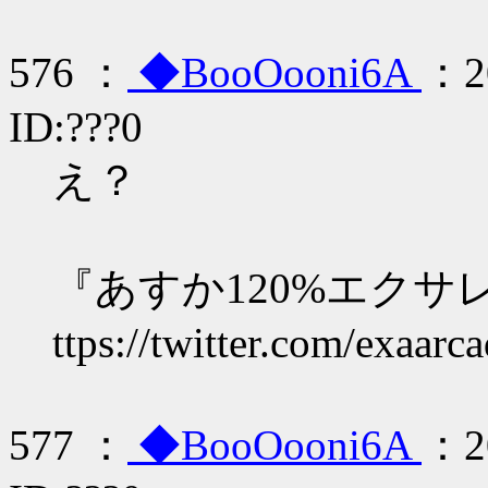
576 ：
◆BooOooni6A
：20
ID:???0
え？
『あすか120%エクサ
ttps://twitter.com/exaar
577 ：
◆BooOooni6A
：20