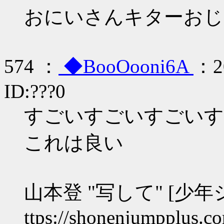
おにいさんキターおじ
574 ：
◆BooOooni6A
：20
ID:???0
すごいすごいすごいす
これは良い
山本登 "写して" [少
ttps://shonenjumpplus.