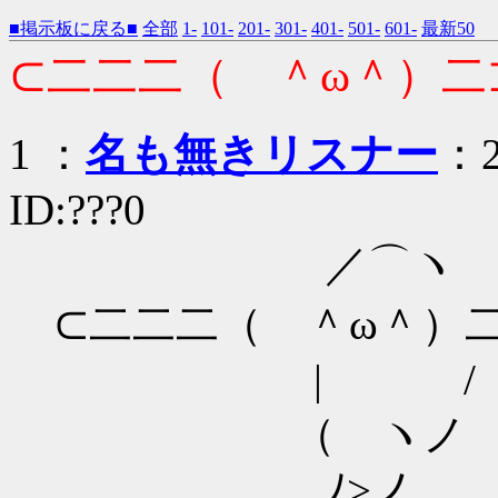
■掲示板に戻る■
全部
1-
101-
201-
301-
401-
501-
601-
最新50
⊂二二二（ ＾ω＾）二⊃ﾌﾞ
1 ：
名も無きリスナー
：2
ID:???0
／⌒
⊂二二二（ ＾ω＾）
| / 
（ ヽノ
ﾉ>ノ