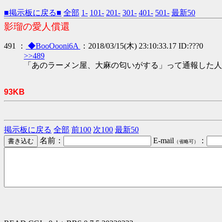
■掲示板に戻る■
全部
1-
101-
201-
301-
401-
501-
最新50
影瑠の愛人償還
491 ：
◆BooOooni6A
：2018/03/15(木) 23:10:33.17 ID:???0
>>489
「あのラーメン屋、大麻の匂いがする」って通報した人
93KB
掲示板に戻る
全部
前100
次100
最新50
名前：
E-mail
：
（省略可）