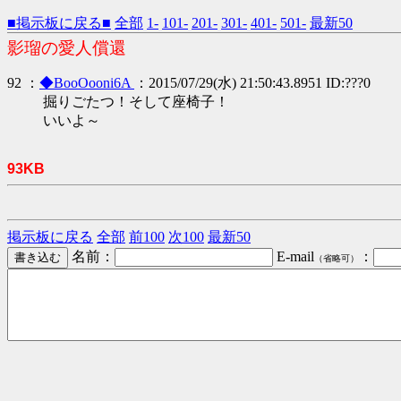
■掲示板に戻る■
全部
1-
101-
201-
301-
401-
501-
最新50
影瑠の愛人償還
92 ：
◆BooOooni6A
：2015/07/29(水) 21:50:43.8951 ID:???0
掘りごたつ！そして座椅子！
いいよ～
93KB
掲示板に戻る
全部
前100
次100
最新50
名前：
E-mail
：
（省略可）