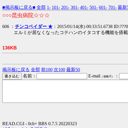
■掲示板に戻る■
全部
1-
101-
201-
301-
401-
501-
601-
701-
最新5
○○○昆虫病院☆☆☆
606 ：
チンコベイダー ★
：2015/01/14(水) 00:33:51.6738 ID:???0
エルミが居なくなったコテハンのイタコする機能を搭載
136KB
掲示板に戻る
全部
前100
次100
最新50
名前：
E-mail
：
（省略可）
READ.CGI - 0ch+ BBS 0.7.5 20220323