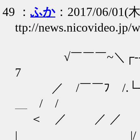
49 ：
ふか
：2017/06/01(木)
ttp://news.nicovideo.jp
√￣￣￣~＼┌‐‐─
7
／ /￣￣ﾌ /.└─ｧ ┌
＿ / /
＜ ／ ／ ／ 
| |/ ￣￣