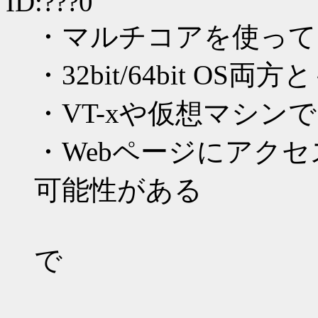
ID:???0
・マルチコアを使って
・32bit/64bit OS両方
・VT-xや仮想マシン
・Webページにアク
可能性がある
で