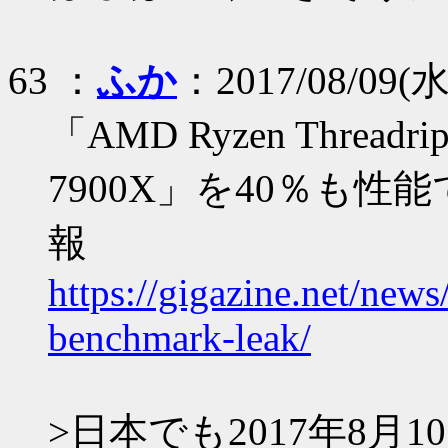
63 ：
ふか
：2017/08/09(水)
「AMD Ryzen Threadrip
7900X」を40％も
報
https://gigazine.net/new
benchmark-leak/
>日本でも2017年8月