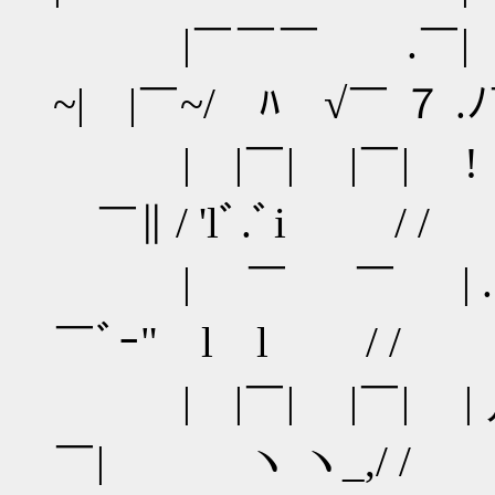
|￣￣￣ .￣| ノ 
~| |￣~/ ﾊ √￣ ７ .
| |￣| |￣| !
￣∥ / 'lﾞ.ﾞi / /
| ￣ ￣ | 
￣ﾞｰ" l l / /
| |￣| |￣| | 
￣| ヽ ヽ_,/ /