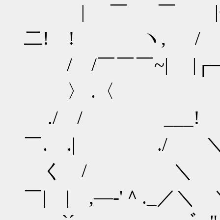
| ￣ ￣ |<_
二! ! ヽ, /
/ /￣￣￣~| |┌
〉 .〈
./ / ___! !
￣. .| ./ 
く / ＼ | 
￣| | ,―‐'＾._／＼