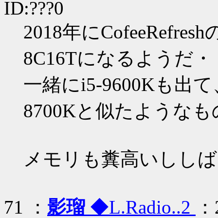
ID:???0
2018年にCofeeRefre
8C16Tになるようだ
一緒にi5-9600Kも出て
8700Kと似たような
メモリも糞高いししば
71 ：
影瑠
◆L.Radio..2
：2