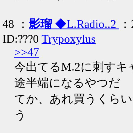
48 ：
影瑠
◆L.Radio..2
：2
ID:???0
Trypoxylus
>>47
今出てるM.2に刺す
途半端になるやつだ
てか、あれ買うくらい
う