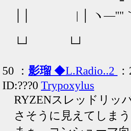
`´ ﾞｰ
││ | │ ヽ―''
└┘ └┘
50 ：
影瑠
◆L.Radio..2
：2
ID:???0
Trypoxylus
RYZENスレッドリ
さそうに見えてしまう