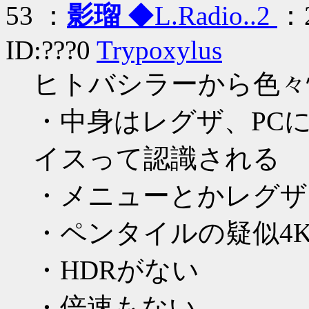
53 ：
影瑠
◆L.Radio..2
：2
ID:???0
Trypoxylus
ヒトバシラーから色々
・中身はレグザ、PCに
イスって認識される
・メニューとかレグザ
・ペンタイルの疑似4
・HDRがない
・倍速もない