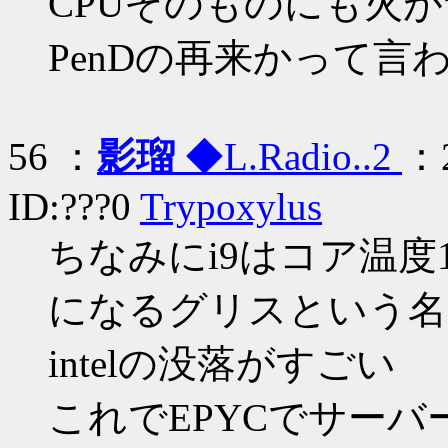
CPUそのものにも火
PenDの再来かって
56 ：
影瑠
◆L.Radio..2
：2
ID:???0
Trypoxylus
ちなみにi9はコア温度
になるグリスという名
intelの没落がすごい
これでEPYCでサーバー