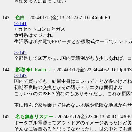
※使えるとは言ってない
143 ：
色白
：2024/01/12(金) 13:23:27.67 ID:tpCdofuE0
>>141
> カセットコンロとガス
食料系はマジこれ。
生活系はポタ電でFFヒータとか移動式クーラでナント
>>142
全部足して60万かぁ…国内実績例がもう少しあれば、
144 ：
影瑠
◆L.Radio..2
：2024/01/12(金) 22:34:44.62 ID:LJpR9
>>143
国内で買っても、結局中身はコレってことが多いけどね
初期不良時の交換とかその辺がアリエクは面倒よね
こういうののPSE？的なのもありそうだし、これが原
車に積んで家族乗せて住めない地域や危険な地域からサ
145 ：
名も無きリスナー
：2024/01/12(金) 23:06:13.50 ID:T430
ポータブル電源ってアウトドアのイメージあったけど災
そんなに容量あると思ってなかったし、世の中とても進