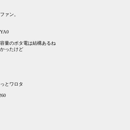
ラファン。
ZYA0
容量のポタ電は結構あるね
かったけど
もっとワロタ
260