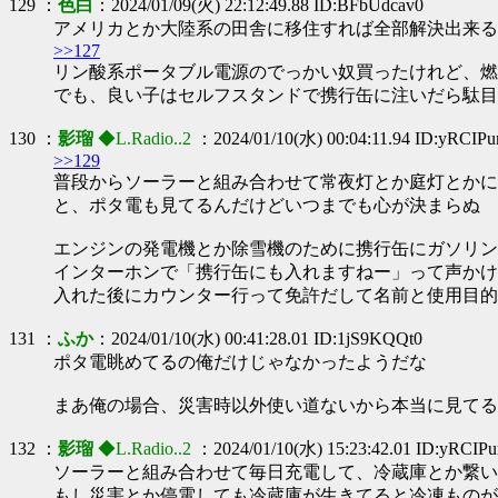
129 ：
色白
：2024/01/09(火) 22:12:49.88 ID:BFbUdcav0
アメリカとか大陸系の田舎に移住すれば全部解決出来る
>>127
リン酸系ポータブル電源のでっかい奴買ったけれど、燃
でも、良い子はセルフスタンドで携行缶に注いだら駄目
130 ：
影瑠
◆L.Radio..2
：2024/01/10(水) 00:04:11.94 ID:yRCIP
>>129
普段からソーラーと組み合わせて常夜灯とか庭灯とかに
と、ポタ電も見てるんだけどいつまでも心が決まらぬ
エンジンの発電機とか除雪機のために携行缶にガソリン
インターホンで「携行缶にも入れますねー」って声かけ
入れた後にカウンター行って免許だして名前と使用目的
131 ：
ふか
：2024/01/10(水) 00:41:28.01 ID:1jS9KQQt0
ポタ電眺めてるの俺だけじゃなかったようだな
まあ俺の場合、災害時以外使い道ないから本当に見てる
132 ：
影瑠
◆L.Radio..2
：2024/01/10(水) 15:23:42.01 ID:yRCIP
ソーラーと組み合わせて毎日充電して、冷蔵庫とか繋い
もし災害とか停電しても冷蔵庫が生きてると冷凍ものが