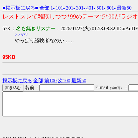
■掲示板に戻る■
全部
1-
101-
201-
301-
401-
501-
601-
最新50
レストスレで雑談しつつ*99のテーマで*00がラジオ
573 ：
名も無きリスナー
：2026/01/27(火) 01:58:08.82 ID:uAdD
>>572
やっぱり経験者なのか……
95KB
掲示板に戻る
全部
前100
次100
最新50
名前：
E-mail
：
（省略可）