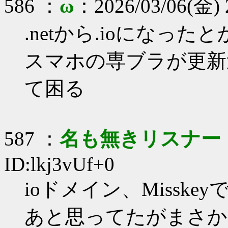
586 ：
ω
：2026/03/06(金) 
.netから.ioになった
スマホの専ブラが更新
て困る
587 ：
名も無きリスナー
ID:lkj3vUf+0
ioドメイン、Missk
あと思ってたがまさか