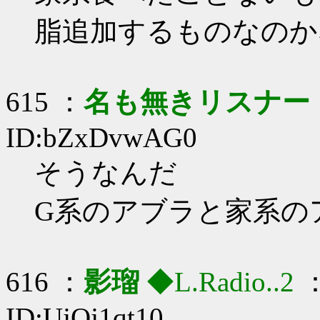
脂追加するものなのか
615 ：
名も無きリスナー
ID:bZxDvwAG0
そうなんだ
G系のアブラと家系の
616 ：
影瑠
◆L.Radio..2
：
ID:UjOj1qt10