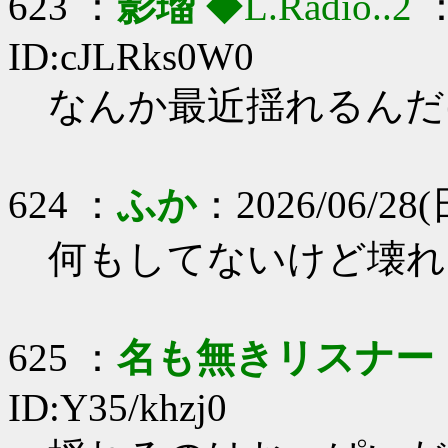
623 ：
影瑠
◆L.Radio..2
：
ID:cJLRks0W0
なんか最近揺れるんだ
624 ：
ふか
：2026/06/28(日
何もしてないけど壊れ
625 ：
名も無きリスナー
ID:Y35/khzj0