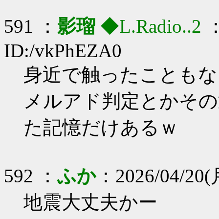
591 ：
影瑠
◆L.Radio..2
：
ID:/vkPhEZA0
身近で触ったこともな
メルアド判定とかその
た記憶だけあるｗ
592 ：
ふか
：2026/04/20(
地震大丈夫かー