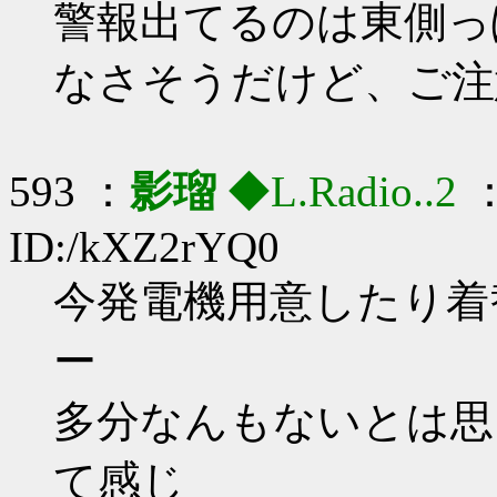
警報出てるのは東側っ
なさそうだけど、ご注
593 ：
影瑠
◆L.Radio..2
：
ID:/kXZ2rYQ0
今発電機用意したり着
ー
多分なんもないとは思
て感じ