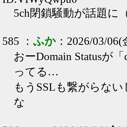
5ch閉鎖騒動が話題
585 ：
ふか
：2026/03/06(金
おーDomain Statusが「cl
ってる…
もうSSLも繋がらな
な