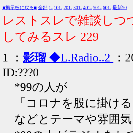
■掲示板に戻る■
全部
1-
101-
201-
301-
401-
501-
601-
最新50
レストスレで雑談しつつ
してみるスレ 229
1 ：
影瑠
◆L.Radio..2
：20
ID:???0
*99の人が
「コロナを股に掛ける
などとテーマや雰囲気