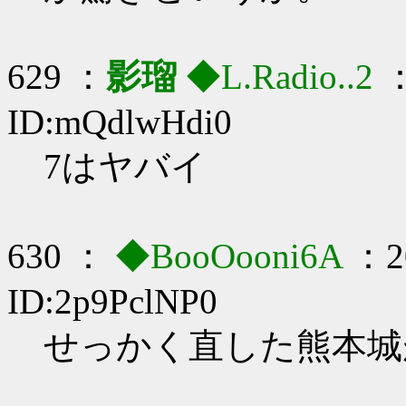
629 ：
影瑠
◆L.Radio..2
：
ID:mQdlwHdi0
7はヤバイ
630 ：
◆BooOooni6A
：20
ID:2p9PclNP0
せっかく直した熊本城