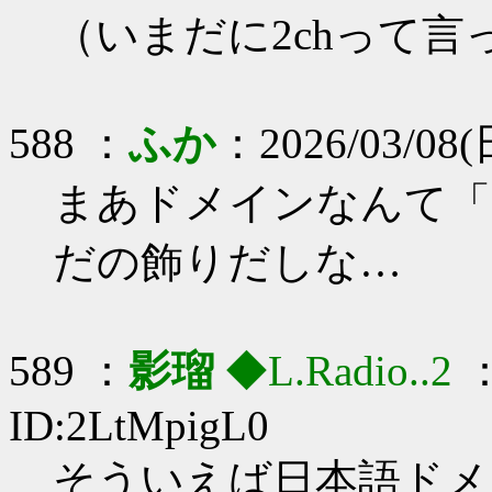
（いまだに2chって言
588 ：
ふか
：2026/03/08(日
まあドメインなんて「c
だの飾りだしな…
589 ：
影瑠
◆L.Radio..2
：
ID:2LtMpigL0
そういえば日本語ドメ