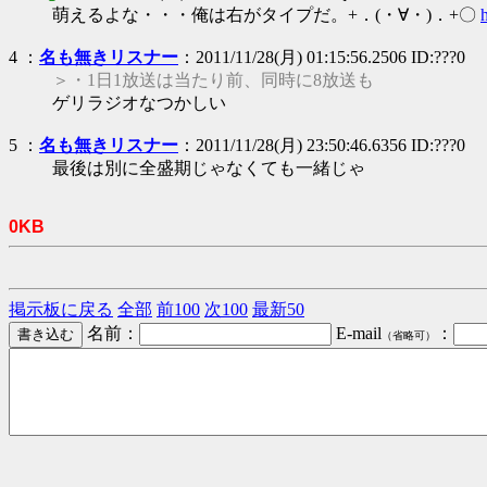
萌えるよな・・・俺は右がタイプだ。+．(・∀・)．+〇
4 ：
名も無きリスナー
：2011/11/28(月) 01:15:56.2506 ID:???0
＞・1日1放送は当たり前、同時に8放送も
ゲリラジオなつかしい
5 ：
名も無きリスナー
：2011/11/28(月) 23:50:46.6356 ID:???0
最後は別に全盛期じゃなくても一緒じゃ
0KB
掲示板に戻る
全部
前100
次100
最新50
名前：
E-mail
：
（省略可）