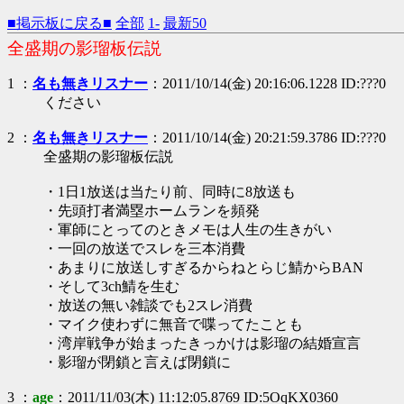
■掲示板に戻る■
全部
1-
最新50
全盛期の影瑠板伝説
1 ：
名も無きリスナー
：2011/10/14(金) 20:16:06.1228 ID:???0
ください
2 ：
名も無きリスナー
：2011/10/14(金) 20:21:59.3786 ID:???0
全盛期の影瑠板伝説
・1日1放送は当たり前、同時に8放送も
・先頭打者満塁ホームランを頻発
・軍師にとってのときメモは人生の生きがい
・一回の放送でスレを三本消費
・あまりに放送しすぎるからねとらじ鯖からBAN
・そして3ch鯖を生む
・放送の無い雑談でも2スレ消費
・マイク使わずに無音で喋ってたことも
・湾岸戦争が始まったきっかけは影瑠の結婚宣言
・影瑠が閉鎖と言えば閉鎖に
3 ：
age
：2011/11/03(木) 11:12:05.8769 ID:5OqKX0360