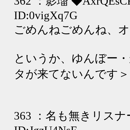
362 ：影瑠 ◆AxrQEsCRzI
ID:0vigXq7G
ごめんねごめんね、オレ
というか、ゆんぼー・
タが来てないんです＞
363 ：名も無きリスナー：06