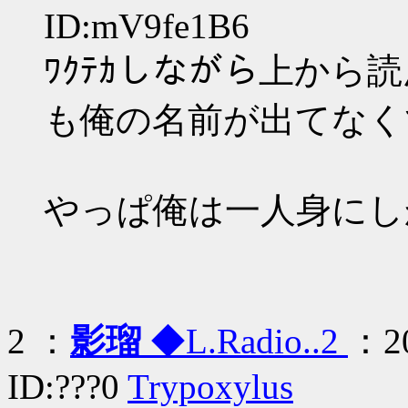
ID:mV9fe1B6
ﾜｸﾃｶしながら上か
も俺の名前が出てなくて
やっぱ俺は一人身にし
2 ：
影瑠
◆L.Radio..2
：20
ID:???0
Trypoxylus