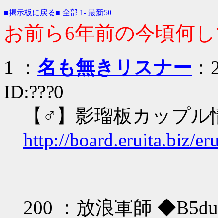
■掲示板に戻る■
全部
1-
最新50
お前ら6年前の今頃何
1 ：
名も無きリスナー
：2
ID:???0
【♂】影瑠板カップル
http://board.eruita.biz/
200 ：放浪軍師 ◆B5dupV