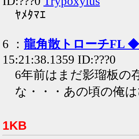
ID:???0
Trypoxylus
ﾔﾒﾀﾏｴ
6 ：
龍角散トローチFL
◆
15:21:38.1359 ID:???0
6年前はまだ影瑠板の
な・・・あの頃の俺は
1KB