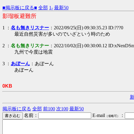
■掲示板に戻る■
全部
1-
最新50
影瑠板避難所
1 ：
名も無きリスナー
：2022/09/25(日) 09:30:35.23 ID:???0
最近自然災害が多いのでいざという時のため
2 ：
名も無きリスナー
：2022/10/02(日) 00:30:00.12 ID:xNenDS
九州で今度は地震
3 ：
あぼーん
：あぼーん
あぼーん
0KB
掲示板に戻る
全部
前100
次100
最新50
名前：
E-mail
：
（省略可）