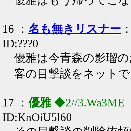
16 ：
名も無きリスナー
：
ID:???0
優雅は今青森の影瑠の
客の目撃談をネットで
17 ：
優雅
◆2//3.Wa3ME
ID:KnOiU5l60