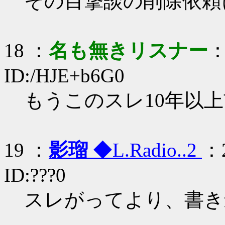
その目撃談の削除依頼
18 ：
名も無きリスナー
：
ID:/HJE+b6G0
もうこのスレ10年以
19 ：
影瑠
◆L.Radio..2
：2
ID:???0
スレがってより、書き