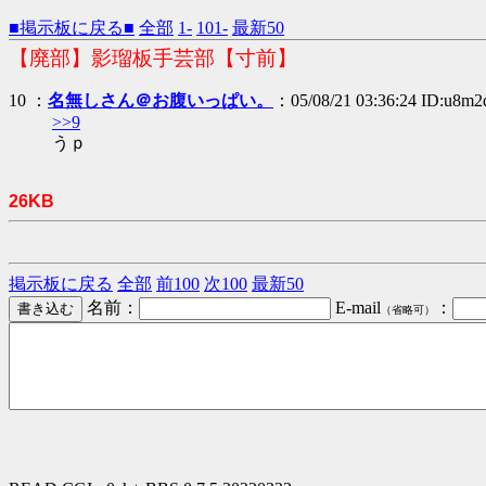
■掲示板に戻る■
全部
1-
101-
最新50
【廃部】影瑠板手芸部【寸前】
10 ：
名無しさん＠お腹いっぱい。
：05/08/21 03:36:24 ID:u8m
>>9
うｐ
26KB
掲示板に戻る
全部
前100
次100
最新50
名前：
E-mail
：
（省略可）