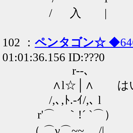
/ 入 |
102 ：
ペンタゴン☆
◆64
01:01:36.156 ID:???0
r‐‐､
∧l☆│∧ はい完
/,､,ﾄ.-ｲ/,､ l
r'⌒ ｀!´ `⌒）
（ ⌒γ⌒~~ /|