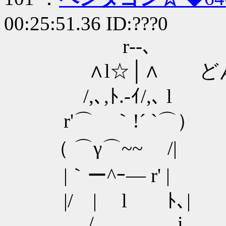
00:25:51.36 ID:???0
r‐‐､
∧l☆│∧ どん
/,､,ﾄ.-ｲ/,､ l
r'⌒ ｀!´ `⌒）
（ ⌒γ⌒~~ /|
|｀ー^ｰ― r' |
|/ | l ﾄ､|
/ i