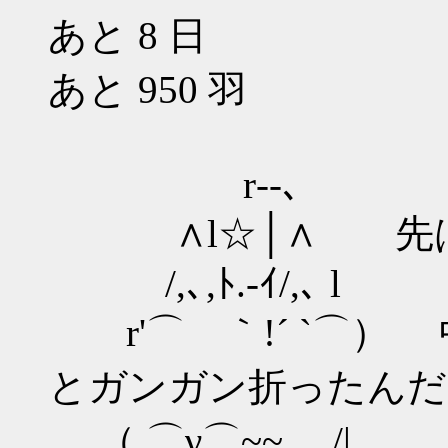
あと 8 日
あと 950 羽
r‐‐､
∧l☆│∧ 先は
/,､,ﾄ.-ｲ/,､ l
r'⌒ ｀!´ `⌒）
とガンガン折った
（ ⌒γ⌒~~ /|