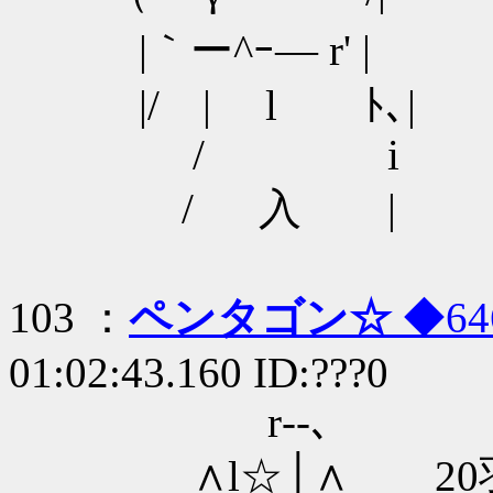
|｀ー^ｰ― r' |
|/ | l ﾄ､|
/ i
/ 入 |
103 ：
ペンタゴン☆
◆64
01:02:43.160 ID:???0
r‐‐､
∧l☆│∧ 20羽に