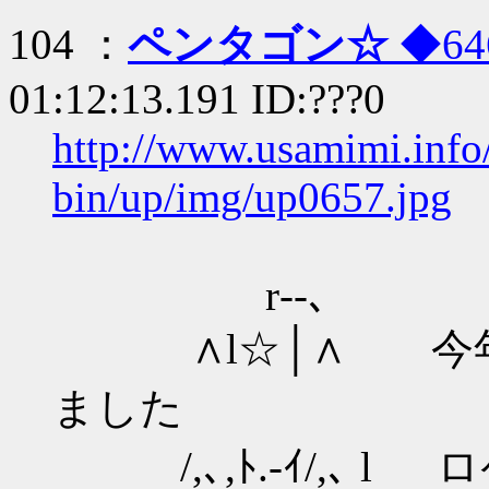
104 ：
ペンタゴン☆
◆64
01:12:13.191 ID:???0
http://www.usamimi.inf
bin/up/img/up0657.jpg
r‐‐､
∧l☆│∧ 今年
ました
/,､,ﾄ.-ｲ/,､ l