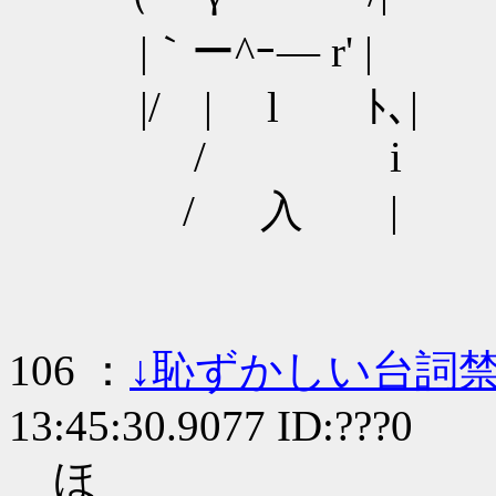
|｀ー^ｰ― r' |
|/ | l ﾄ､|
/ i
/ 入 |
106 ：
↓恥ずかしい台詞
13:45:30.9077 ID:???0
ほ