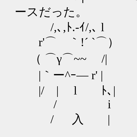
ースだった。
/,､,ﾄ.-ｲ/,､ l
r'⌒ ｀!´ `⌒）
（ ⌒γ⌒~~ /|
|｀ー^ｰ― r' |
|/ | l ﾄ､|
/ i
/ 入 |