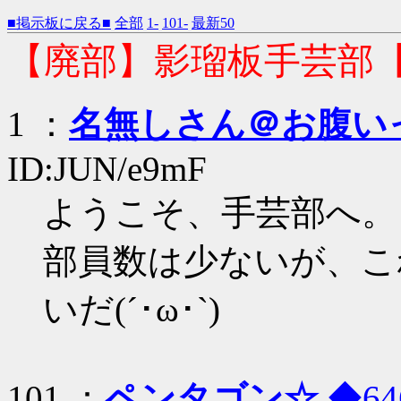
■掲示板に戻る■
全部
1-
101-
最新50
【廃部】影瑠板手芸部
1 ：
名無しさん＠お腹い
ID:JUN/e9mF
ようこそ、手芸部へ。
部員数は少ないが、こ
いだ(´･ω･`)
101 ：
ペンタゴン☆
◆64