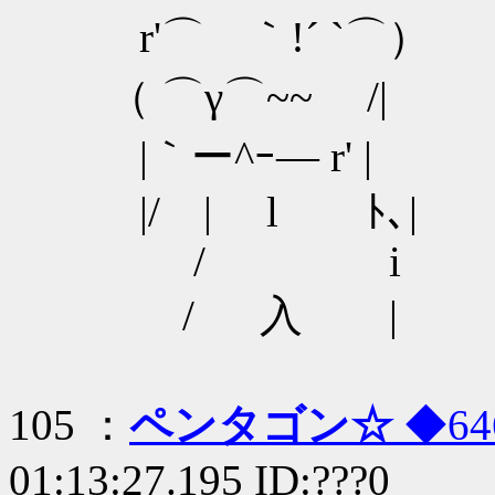
r'⌒ ｀!´ `⌒）
（ ⌒γ⌒~~ /|
|｀ー^ｰ― r' |
|/ | l ﾄ､|
/ i
/ 入 |
105 ：
ペンタゴン☆
◆64
01:13:27.195 ID:???0