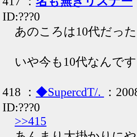
417 ：
名も無きリスナー
ID:???0
あのころは10代だっ
いや今も10代なんですよ
418 ：
◆SupercdT/.
：2008
ID:???0
>>415
あんまり大掛かりにや