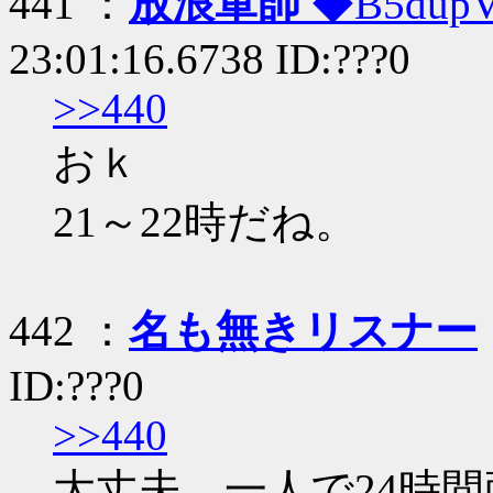
441 ：
放浪軍師
◆B5dup
23:01:16.6738 ID:???0
>>440
おｋ
21～22時だね。
442 ：
名も無きリスナー
ID:???0
>>440
大丈夫、一人で24時