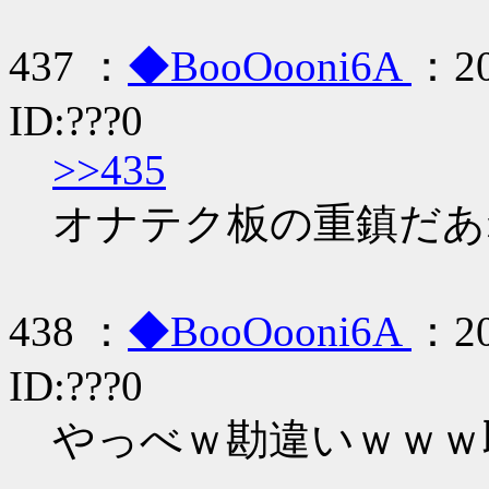
437 ：
◆BooOooni6A
：20
ID:???0
>>435
オナテク板の重鎮だあ
438 ：
◆BooOooni6A
：20
ID:???0
やっべｗ勘違いｗｗｗ