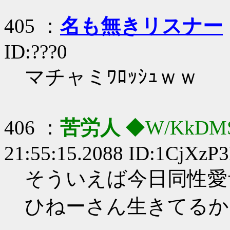
405 ：
名も無きリスナー
ID:???0
マチャミﾜﾛｯｼｭｗｗ
406 ：
苦労人
◆W/KkDM
21:55:15.2088 ID:1CjXzP
そういえば今日同性愛
ひねーさん生きてるか