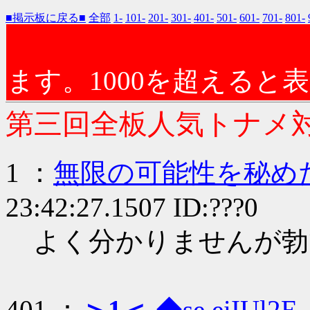
■掲示板に戻る■
全部
1-
101-
201-
301-
401-
501-
601-
701-
801-
ます。1000を超えると
第三回全板人気トナメ
1 ：
無限の可能性を秘め
23:42:27.1507 ID:???0
よく分かりませんが勃
401 ：
＞1＜
◆se.eiIUl2E