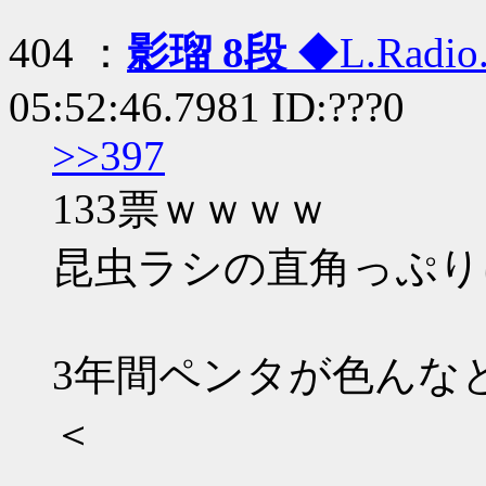
404 ：
影瑠 8段
◆L.Radio
05:52:46.7981 ID:???0
>>397
133票ｗｗｗｗ
昆虫ラシの直角っぷり
3年間ペンタが色んな
＜