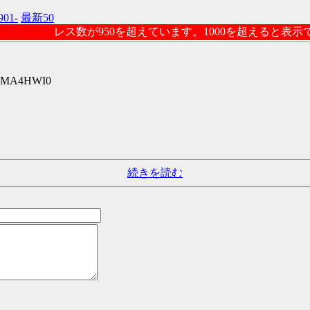
901-
最新50
レス数が950を超えています。1000を超えると表
:wGMA4HWI0
・
続きを読む