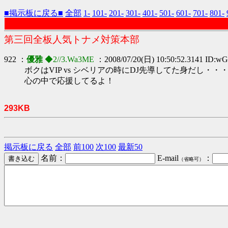
■掲示板に戻る■
全部
1-
101-
201-
301-
401-
501-
601-
701-
801-
第三回全板人気トナメ対策本部
922 ：
優雅
◆2//3.Wa3ME
：2008/07/20(日) 10:50:52.3141 ID
ボクはVIP vs シベリアの時にDJ先導してた身だし・・
心の中で応援してるよ！
293KB
掲示板に戻る
全部
前100
次100
最新50
名前：
E-mail
：
（省略可）