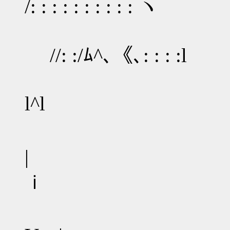
/: : : : : : : : : : ヽ
//: :/ﾑ^､《､: : : :l
l^
l^l /:〃ﾞ‐
〈^､ .| 
| |: V 
ｉ