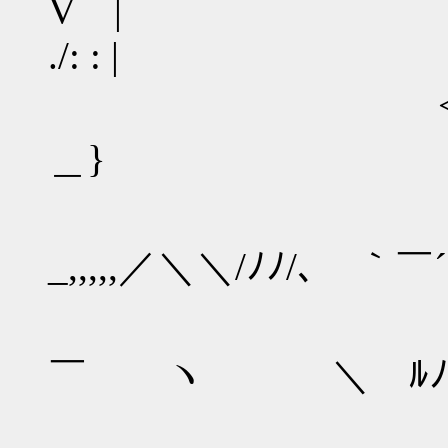
V | |: 
./: : |
<ニ´
＿} ＿__ﾉﾉ: :
ヽ ゝ-､
_,,,,,／＼＼/ﾉﾉ/､ ｀￣´{:
＼＿ノ
￣ ヽ ＼ ﾙﾉ^|─
`{