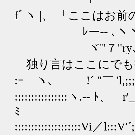
fﾞヽ |、 「ここはお
ﾚー-- ､ヽヾﾆ-ｧ,ﾆ
ヾ¨'７"ry､｀ ｰ
独り言はここにでも
:ｰゝヽ､ !´ "￣ 'l,
::::::::::::::::ヽ.-‐ 
ﾐ
::::::::::::::::::::Vi／l:::V'´