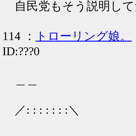
自民党もそう説明して
114 ：
トローリング娘。
ID:???0
＿＿
／: : : : : : :＼