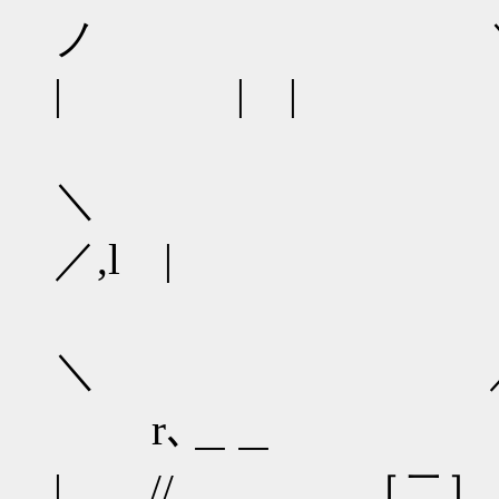
ノ ＼ 
| | |
＼ ﾉﾉ //
／,l |
＼ ／ // 
r､＿＿ ＼＿
| // ［二］ /