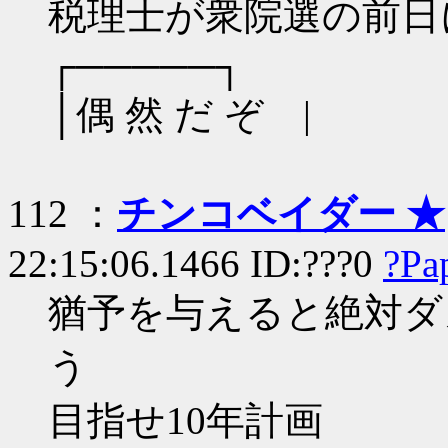
税理士が衆院選の前日
┌─────┐
│偶 然 だ ぞ |
112 ：
チンコベイダー ★
22:15:06.1466 ID:???0
?Pa
猶予を与えると絶対ダ
う
目指せ10年計画