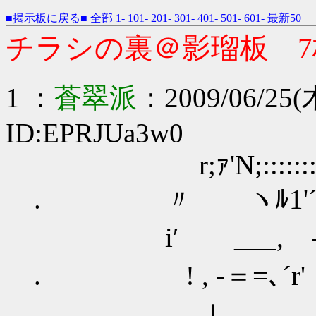
■掲示板に戻る■
全部
1-
101-
201-
301-
401-
501-
601-
最新50
チラシの裏＠影瑠板 7
1 ：
蒼翠派
：2009/06/25(木
ID:EPRJUa3w0
r;ｧ'N;:::::::::
. 〃 ヽﾙ1'´ ∠::
i′ ___, - ,. = -
. ! , -＝=､´
ｌ _,, -‐