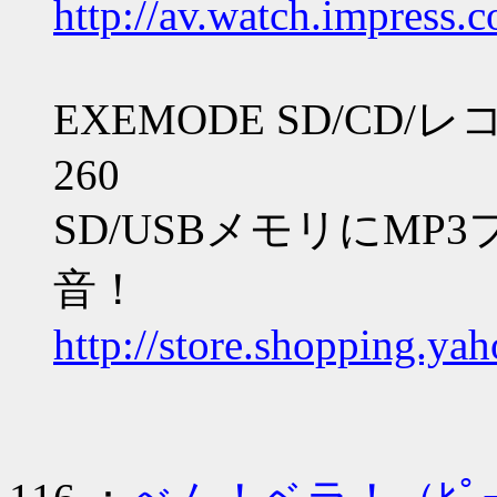
http://av.watch.impress.
EXEMODE SD/CD
260
SD/USBメモリにM
音！
http://store.shopping.ya