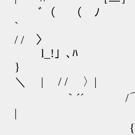
ﾞ（ （ ﾉ
` |
/ / 〉
l_!」､ﾊ
}
＼ | / / 〉|
｀´´ /⌒ヽ-
| / / 
{:::::::