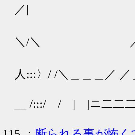
／| / /
｀ｰ{^＼/:::::::
＼/＼ ／ 
t|::::::::ト､::
人:::〉/ /＼＿＿＿／
`{:::::::
__ /:::/ / | |ニ
115 ：
断られる事が怖く