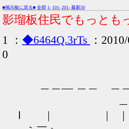
■掲示板に戻る■
全部
1-
101-
201-
最新50
影瑠板住民でもっとも
1 ：
◆6464Q.3rTs
：2010/0
0
＿＿ ＿
＿＿__ ＿＿ ＿
＿| ｌ
ｌ | | | 