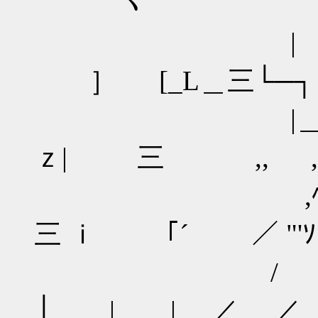
｀￣ヽ
| 三 
］ [_L＿三└─┐ 
|＿_ 三 _
ｚ| 三 ,, ,' 
,ﾍl ﾚ､＼/|
三 ｉ 「´ ／ "
/ ヽ ﾉ
│ | |＿ ／ ／ ﾊ