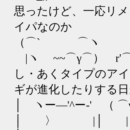
思ったけど、一応リメ
イパなのか
（⌒` ⌒ヽ /,､,,
|ヽ ~~⌒γ⌒） r'
し・あくタイプのアイ
ギが進化したりする日
│ ヽー―'^ー-' （ 
│ 〉 |│ |｀ー^