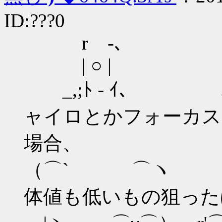
ID:???0
r ‐､
| ○ | r
_,;ﾄ - ｲ、 
ャイロとかフォーカス
場合、
（⌒` ⌒ヽ /,､,,
体値も低いもの狙った