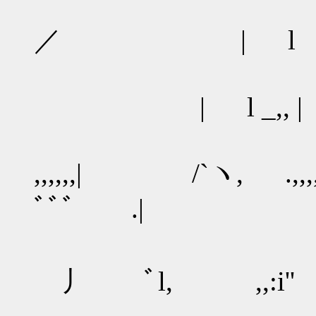
| ,,,,,,,
／ | l |'''''''''''''''''
| |
| l _,, | 
|,,,,,,,
,,,,,,| /`ヽ, .,,,
ﾞﾞﾞ .|
/ﾞヽ| |
丿 ﾞl, ,,:i'' 