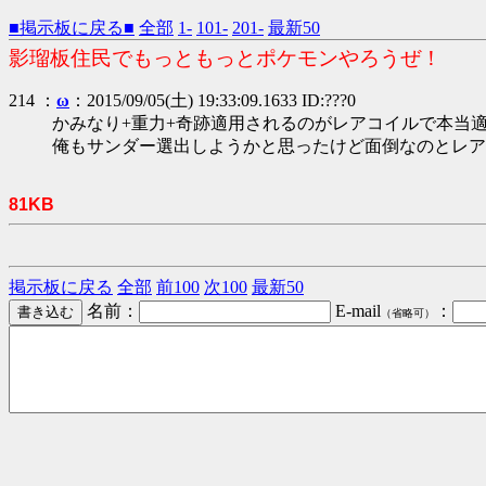
■掲示板に戻る■
全部
1-
101-
201-
最新50
影瑠板住民でもっともっとポケモンやろうぜ！
214 ：
ω
：2015/09/05(土) 19:33:09.1633 ID:???0
かみなり+重力+奇跡適用されるのがレアコイルで本当
俺もサンダー選出しようかと思ったけど面倒なのとレア
81KB
掲示板に戻る
全部
前100
次100
最新50
名前：
E-mail
：
（省略可）