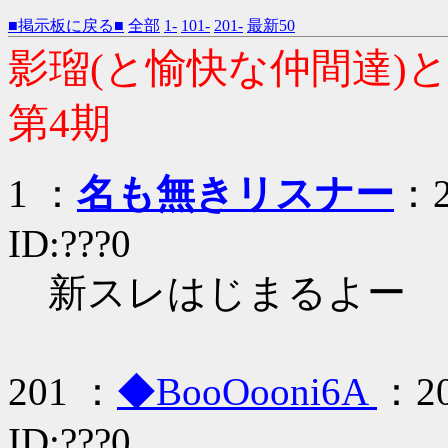
■掲示板に戻る■
全部
1-
101-
201-
最新50
影瑠(と愉快な仲間達
第4期
1 ：
名も無きリスナー
：2
ID:???0
新スレはじまるよー
201 ：
◆BooOooni6A
：20
ID:???0