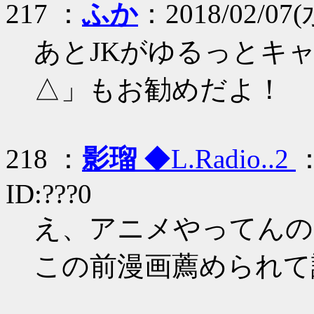
217 ：
ふか
：2018/02/07(水
あとJKがゆるっとキ
△」もお勧めだよ！
218 ：
影瑠
◆L.Radio..2
：
ID:???0
え、アニメやってんの
この前漫画薦められて