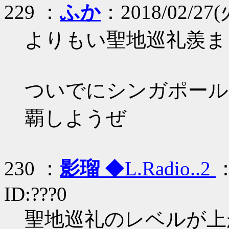
229 ：
ふか
：2018/02/27(火
よりもい聖地巡礼羨ま
ついでにシンガポール
覇しようぜ
230 ：
影瑠
◆L.Radio..2
：
ID:???0
聖地巡礼のレベルが上