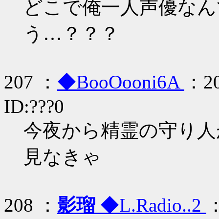
どこで俺一人声優なん
う…？？？
207 ：
◆BooOooni6A
：20
ID:???0
今夜から精霊の守り人
見なきゃ
208 ：
影瑠
◆L.Radio..2
：