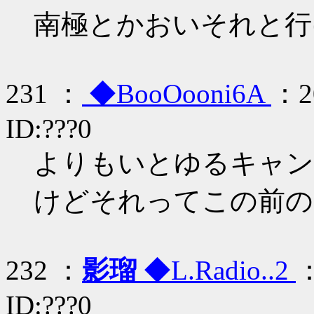
南極とかおいそれと行
231 ：
◆BooOooni6A
：20
ID:???0
よりもいとゆるキャン
けどそれってこの前の
232 ：
影瑠
◆L.Radio..2
：
ID:???0