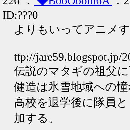
226 ：
◆BooOooni6A
：20
ID:???0
よりもいってアニメす
ttp://jare59.blogspot.jp
伝説のマタギの祖父に
健造は氷雪地域への憧
高校を退学後に隊員と
加する。