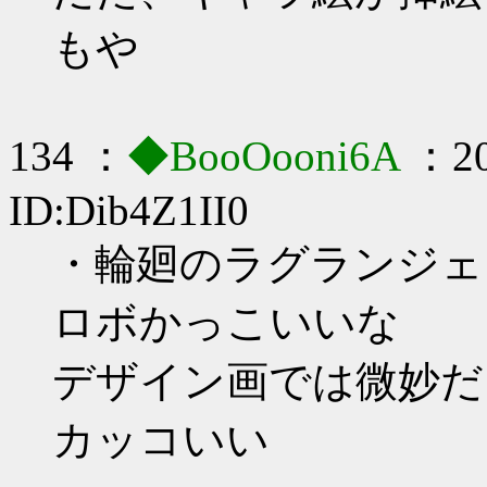
もや
134 ：
◆BooOooni6A
：20
ID:Dib4Z1II0
・輪廻のラグランジェ
ロボかっこいいな
デザイン画では微妙だ
カッコいい