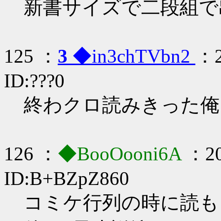
新書サイズで二段組で
125 ：
3
◆in3chTVbn2
：2
ID:???0
終わクロ読みきった俺
126 ：
◆BooOooni6A
：20
ID:B+BZpZ860
コミケ行列の時に読も