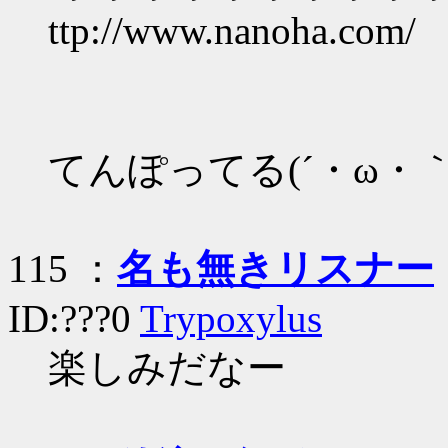
ttp://www.nanoha.com/
てんぽってる(´・ω・｀
115 ：
名も無きリスナー
ID:???0
Trypoxylus
楽しみだなー