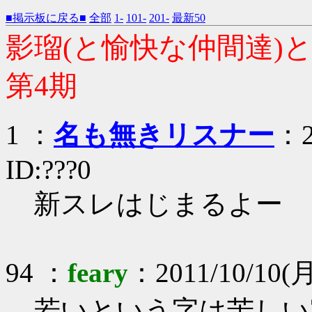
■掲示板に戻る■
全部
1-
101-
201-
最新50
影瑠(と愉快な仲間達
第4期
1 ：
名も無きリスナー
：2
ID:???0
新スレはじまるよー
94 ：
feary
：2011/10/10(月)
若いという字は苦しい