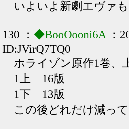
いよいよ新劇エヴァも
130 ：
◆BooOooni6A
：20
ID:JVirQ7TQ0
ホライゾン原作1巻、
1上 16版
1下 13版
この後どれだけ減って