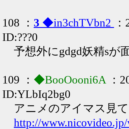
108 ：
3
◆in3chTVbn2
：2
ID:???0
予想外にgdgd妖精sが
109 ：
◆BooOooni6A
：20
ID:YLbIq2bg0
アニメのアイマス見て
http://www.nicovideo.j