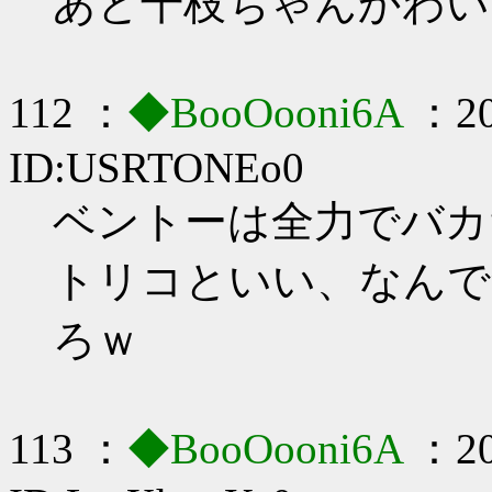
あと千枝ちゃんかわい
112 ：
◆BooOooni6A
：20
ID:USRTONEo0
ベントーは全力でバカ
トリコといい、なんで
ろｗ
113 ：
◆BooOooni6A
：20