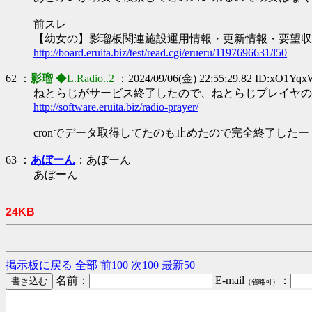
前スレ
【幼女の】影瑠板関連施設運用情報・更新情報・要望収
http://board.eruita.biz/test/read.cgi/erueru/1197696631/l50
62 ：
影瑠
◆L.Radio..2
：2024/09/06(金) 22:55:29.82 ID:xO1Yq
ねとらじがサービス終了したので、ねとらじプレイヤの
http://software.eruita.biz/radio-prayer/
cronでデータ取得してたのも止めたので完全終了したー
63 ：
あぼーん
：あぼーん
あぼーん
24KB
掲示板に戻る
全部
前100
次100
最新50
名前：
E-mail
：
（省略可）