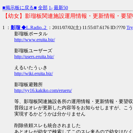
■掲示板に戻る■
全部
1-
最新50
【幼女】影瑠板関連施設運用情報・更新情報・要望収
1 ：
影瑠
◆L.Radio..2
：2011/07/02(土) 11:55:07.6176 ID:???0
Try
影瑠板ポータル
http://www.eruita.biz/
影瑠板ユーザーズ
http://users.eruita.biz/
えるいたうぃき
http://wiki.eruita.biz/
影瑠板避難所
http://yy16.kakiko.com/erueru/
等、影瑠板関連施設各所の運用情報・更新情報・要望収
普段はオレが更新した内容等をお知らせしますが、こう
実現するかどうかは分かりません
削除依頼スレも統合されました
あとオレが幼女で検索してこのスレ来るので幼女はなく