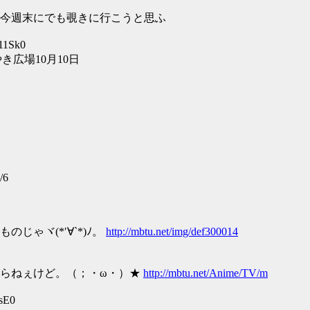
今週末にでも覗きに行こうと思ふ
11Sk0
き広場10月10日
6
ゃヾ(*′∀`*)ﾉ。
http://mbtu.net/img/def300014
らねぇけど。（；・ω・）★
http://mbtu.net/Anime/TV/m
sE0