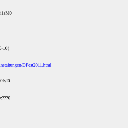
Mi1sM0
10）
anstaltungen/DFest2011.html
0fyI0
:???0