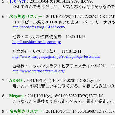
5 ：
したうけ
：2011/10/04(火) 00:14:32.9893 ID:???0
連休で混んでそうだけど、天気も悪くはなさそうなので
6 ：
名も無きリスナー
：2011/10/06(木) 21:57:27.3073 ID:KO7M
コエドビール祭り2011 at さいたまスーパーアリーナけや
http://coedofes.blog114.fc2.com/
池袋・ニッポン全国物産展 11/25-11/27
http://sunshine.local-power.jp/
神宮外苑・いちょう祭り 11/18-12/11
http://www.meijijingugaien.jp/event/ginkgo-festa.html
吾妻橋・ニッポンクラフトビアフェスティバル2011 11/
http://www.craftbeerfestival.org/
7 ：
AKB48
：2011/10/10(月) 16:35:05.8761 ID:BGlsysto0
若いという字は苦しい字に似ておる。青春に悩みはつきものじ
8 ：
Megami
：2011/10/11(火) 18:01:09.5959 ID:2QZVTuJs0
こうなったら最後まで突っ走ってみろ。暴走か逆走かし
9 ：
名も無きリスナー
：2011/10/15(土) 14:36:01.9687 ID:a7nu37