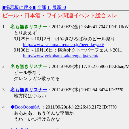
■掲示板に戻る■
全部
1-
最新50
ビール・日本酒・ワイン関連イベント総合スレ
1 ：
名も無きリスナー
：2011/09/23(金) 23:46:41.7047 ID:fjtUk
とりあえず
9月29日～10月2日：けやきひろば秋のビール祭り
http://www.saitama-arena.co.jp/beer_keyaki/
9月30日～10月16日：横浜オクトーバーフェスト2011
http://www.yokohama-akarenga.jp/event/
2 ：
名も無きリスナー
：2011/09/29(木) 17:16:27.6866 ID:Ebaq
ビール祭なう
グレンラガン歌ってる
3 ：
名も無きリスナー
：2011/09/29(木) 20:02:54.3474 ID:???0
地方民はつらい
4 ：
◆BooOooni6A
：2011/09/29(木) 22:26:43.2172 ID:???0
ああああ、もうそんな季節か
うわーいつ行けるかなー