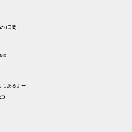
）の3日間
LM0
りもあるよー
RI0