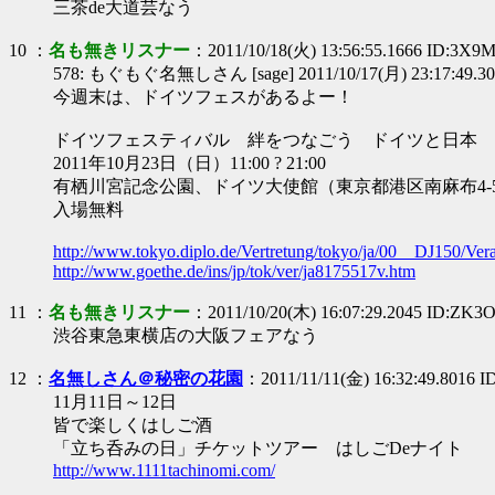
三茶de大道芸なう
10 ：
名も無きリスナー
：2011/10/18(火) 13:56:55.1666 ID:3X9
578: もぐもぐ名無しさん [sage] 2011/10/17(月) 23:17:49.30
今週末は、ドイツフェスがあるよー！
ドイツフェスティバル 絆をつなごう ドイツと日本
2011年10月23日（日）11:00 ? 21:00
有栖川宮記念公園、ドイツ大使館（東京都港区南麻布4-5-
入場無料
http://www.tokyo.diplo.de/Vertretung/tokyo/ja/00__DJ150/Ver
http://www.goethe.de/ins/jp/tok/ver/ja8175517v.htm
11 ：
名も無きリスナー
：2011/10/20(木) 16:07:29.2045 ID:ZK3O
渋谷東急東横店の大阪フェアなう
12 ：
名無しさん＠秘密の花園
：2011/11/11(金) 16:32:49.8016 ID
11月11日～12日
皆で楽しくはしご酒
「立ち呑みの日」チケットツアー はしごDeナイト
http://www.1111tachinomi.com/