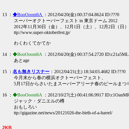
13 ：
◆BooOooni6A
：2012/04/20(金) 00:37:04.8624 ID:???0
スーパーオクトーバーフェスト in 東京ドーム 2012
2012年11月30日（金）、12月1日（土）、12月2日（日
ttp://www.super-oktoberfest.jp/
わくわくてかてか
14 ：
◆BooOooni6A
：2012/04/20(金) 00:37:54.2720 ID:c21a5M
あとage
15 ：
名も無きリスナー
：2012/04/21(土) 18:34:03.4682 ID:???0
今月末から春の横浜オクトーバーフェスト、
5月17日からさいたまスーパーアリーナ春のビールまつ
16 ：
◆BooOooni6A
：2012/10/27(土) 00:41:06.9917 ID:c1OanM
ジャック・ダニエルの樽
おもしろい
ttp://gigazine.net/news/20121026-the-birth-of-a-barrel/
2KB