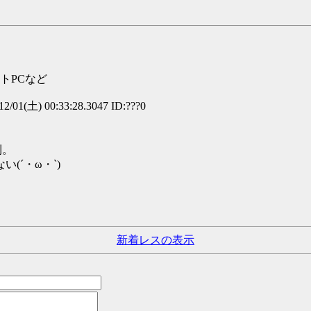
トPCなど
2/01(土) 00:33:28.3047 ID:???0
利。
(´・ω・`)
新着レスの表示