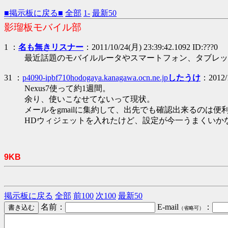
■掲示板に戻る■
全部
1-
最新50
影瑠板モバイル部
1 ：
名も無きリスナー
：2011/10/24(月) 23:39:42.1092 ID:???0
最近話題のモバイルルータやスマートフォン、タブレッ
31 ：
p4090-ipbf710hodogaya.kanagawa.ocn.ne.jp
したうけ
：2012/1
Nexus7使って約1週間。
余り、使いこなせてないって現状。
メールをgmailに集約して、出先でも確認出来るのは便
HDウィジェットを入れたけど、設定が今一うまくいかない
9KB
掲示板に戻る
全部
前100
次100
最新50
名前：
E-mail
：
（省略可）