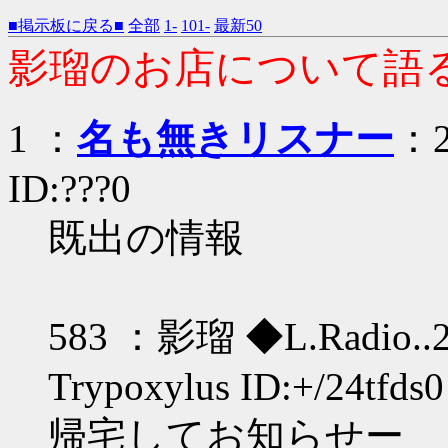
■掲示板に戻る■
全部
1-
101-
最新50
影瑠のお店について語
1 ：
名も無きリスナー
：2
ID:???0
既出の情報
583 ：影瑠 ◆L.Radio..2 
Trypoxylus ID:+/24tfds0
帰宅してお知らせー