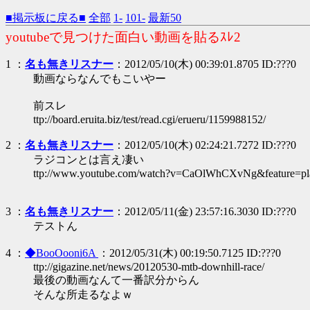
■掲示板に戻る■
全部
1-
101-
最新50
youtubeで見つけた面白い動画を貼るｽﾚ2
1 ：
名も無きリスナー
：2012/05/10(木) 00:39:01.8705 ID:???0
動画ならなんでもこいやー
前スレ
ttp://board.eruita.biz/test/read.cgi/erueru/1159988152/
2 ：
名も無きリスナー
：2012/05/10(木) 02:24:21.7272 ID:???0
ラジコンとは言え凄い
ttp://www.youtube.com/watch?v=CaOlWhCXvNg&feature=pl
3 ：
名も無きリスナー
：2012/05/11(金) 23:57:16.3030 ID:???0
テストん
4 ：
◆BooOooni6A
：2012/05/31(木) 00:19:50.7125 ID:???0
ttp://gigazine.net/news/20120530-mtb-downhill-race/
最後の動画なんて一番訳分からん
そんな所走るなよｗ