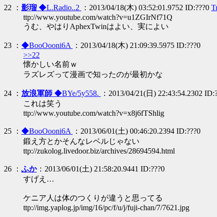
22 ：
影瑠
◆L.Radio..2
：2013/04/18(木) 03:52:01.9752 ID:???0
T
ttp://www.youtube.com/watch?v=u1ZGIrNf71Q
うむ、やはりAphexTwinはよい、実によい
23 ：
◆BooOooni6A
：2013/04/18(木) 21:09:39.5975 ID:???0
>>22
懐かしい名前ｗ
ラズレズって漫画で知ったのが最初かな
24 ：
放浪軍師
◆BYe/5y558.
：2013/04/21(日) 22:43:54.2302 ID:
これは笑う
ttp://www.youtube.com/watch?v=x8j6fTShlig
25 ：
◆BooOooni6A
：2013/06/01(土) 00:46:20.2394 ID:???0
鍛え方とかそんなレベルじゃない
ttp://zukolog.livedoor.biz/archives/28694594.html
26 ：
ふか
：2013/06/01(土) 21:58:20.9441 ID:???0
すげえ…
ケニア人は体のつくりが違うと思ってる
ttp://img.yaplog.jp/img/16/pc/f/u/j/fuji-chan/7/7621.jpg