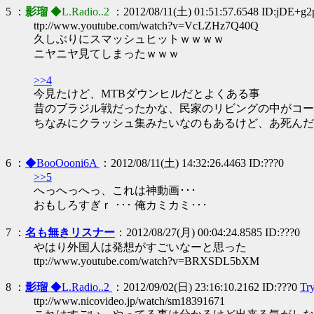
5 ：
影瑠
◆L.Radio..2
：2012/08/11(土) 01:51:57.6548 ID:jDE+g2
ttp://www.youtube.com/watch?v=VcLZHz7Q40Q
久しぶりにスマッシュヒットｗｗｗｗ
ニヤニヤ見てしまったｗｗｗ
>>4
今見たけど、MTBダウンヒルだとよくある事
昔のブラジル戦だったかな、民家のリビングの中がコー
ちなみにクラッシュ集みたいなのもあるけど、あ死んだ
6 ：
◆BooOooni6A
：2012/08/11(土) 14:32:26.4463 ID:???0
>>5
へっへっへっ、これは神動画･･･
おもしろすぎｒ ･･･ 俺カミカミ･･･
7 ：
名も無きリスナー
：2012/08/27(月) 00:04:24.8585 ID:???0
やはり外国人は発想がすごいなーと思った
ttp://www.youtube.com/watch?v=BRXSDL5bXM
8 ：
影瑠
◆L.Radio..2
：2012/09/02(日) 23:16:10.2162 ID:???0
Tr
ttp://www.nicovideo.jp/watch/sm18391671