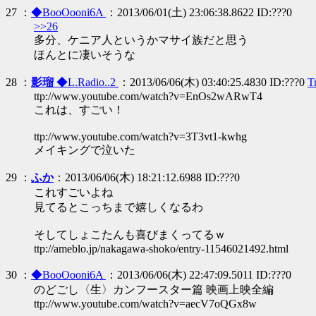
27 ：
◆BooOooni6A
：2013/06/01(土) 23:06:38.8622 ID:???0
>>26
多分、ケニア人というかマサイ族だと思う
ほんとに凄いそうな
28 ：
影瑠
◆L.Radio..2
：2013/06/06(木) 03:40:25.4830 ID:???0
T
ttp://www.youtube.com/watch?v=EnOs2wARwT4
これは、すごい！
ttp://www.youtube.com/watch?v=3T3vt1-kwhg
メイキングで泣いた
29 ：
ふか
：2013/06/06(木) 18:21:12.6988 ID:???0
これすごいよね
見てるとこっちまで嬉しくなるわ
そしてしょこたんも喜びまくってるｗ
ttp://ameblo.jp/nakagawa-shoko/entry-11546021492.html
30 ：
◆BooOooni6A
：2013/06/06(木) 22:47:09.5011 ID:???0
のどごし〈生〉カンフースター篇 映画上映全編
ttp://www.youtube.com/watch?v=aecV7oQGx8w