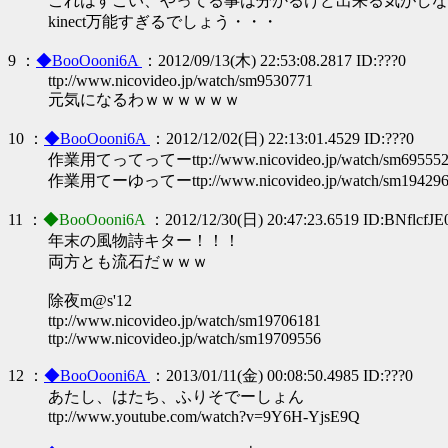
これはすごい、やってる事は分かるけど出来る気がしな
kinect万能すぎるでしょう・・・
9 ：
◆BooOooni6A
：2012/09/13(木) 22:53:08.2817 ID:???0
ttp://www.nicovideo.jp/watch/sm9530771
元気になるわｗｗｗｗｗｗ
10 ：
◆BooOooni6A
：2012/12/02(日) 22:13:01.4529 ID:???0
作業用てってってーttp://www.nicovideo.jp/watch/sm69555
作業用てーゆってーttp://www.nicovideo.jp/watch/sm194296
11 ：
◆BooOooni6A
：2012/12/30(日) 20:47:23.6519 ID:BNflcfJE
年末の風物詩キター！！！
両方とも流石だｗｗｗ
除夜m@s'12
ttp://www.nicovideo.jp/watch/sm19706181
ttp://www.nicovideo.jp/watch/sm19709556
12 ：
◆BooOooni6A
：2013/01/11(金) 00:08:50.4985 ID:???0
あたし、はたち、ふりそでーしょん
ttp://www.youtube.com/watch?v=9Y6H-YjsE9Q