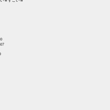
いｗすごいｗ
20
07
0