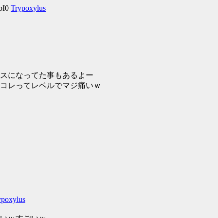
pI0
Trypoxylus
スになってた事もあるよー
コレってレベルでマジ痛いｗ
ypoxylus