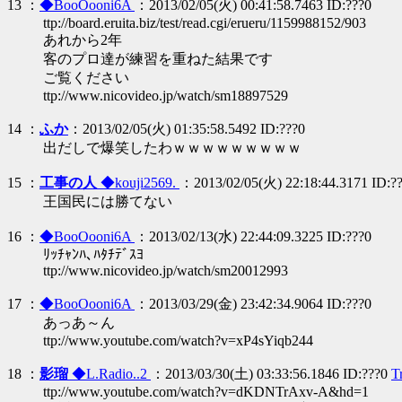
13 ：
◆BooOooni6A
：2013/02/05(火) 00:41:58.7463 ID:???0
ttp://board.eruita.biz/test/read.cgi/erueru/1159988152/903
あれから2年
客のプロ達が練習を重ねた結果です
ご覧ください
ttp://www.nicovideo.jp/watch/sm18897529
14 ：
ふか
：2013/02/05(火) 01:35:58.5492 ID:???0
出だしで爆笑したわｗｗｗｗｗｗｗｗｗ
15 ：
工事の人
◆kouji2569.
：2013/02/05(火) 22:18:44.3171 ID:?
王国民には勝てない
16 ：
◆BooOooni6A
：2013/02/13(水) 22:44:09.3225 ID:???0
ﾘｯﾁｬﾝﾊ､ﾊﾀﾁﾃﾞｽﾖ
ttp://www.nicovideo.jp/watch/sm20012993
17 ：
◆BooOooni6A
：2013/03/29(金) 23:42:34.9064 ID:???0
あっあ～ん
ttp://www.youtube.com/watch?v=xP4sYiqb244
18 ：
影瑠
◆L.Radio..2
：2013/03/30(土) 03:33:56.1846 ID:???0
T
ttp://www.youtube.com/watch?v=dKDNTrAxv-A&hd=1