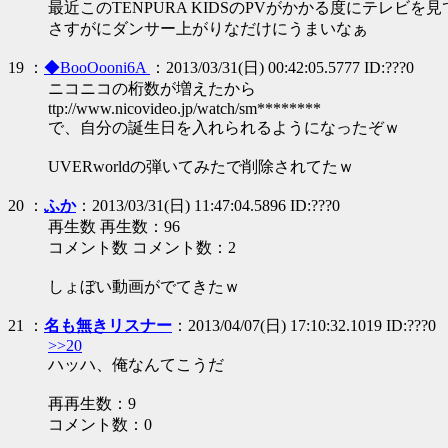
最近このTENPURA KIDSのPVがかかる度にテレビを
さすがにダンサー上がりなだけにうまいなぁ
19 ：
◆BooOooni6A
：2013/03/31(日) 00:42:05.5777 ID:???0
ニコニコの桁数が増えたから
ttp://www.nicovideo.jp/watch/sm********
で、自分の誕生日を入れられるようになったぞｗ
UVERworldの弾いてみたで削除されてたｗ
20 ：
ふか
：2013/03/31(日) 11:47:04.5896 ID:???0
再生数 再生数：96
コメント数 コメント数：2
しょぼい動画がでてきたｗ
21 ：
名も無きリスナー
：2013/04/07(日) 17:10:32.1019 ID:???0
>>20
ハッハ、俺なんてこうだ
再再生数：9
コメント数：0