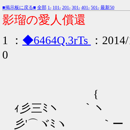
■掲示板に戻る■
全部
1-
101-
201-
301-
401-
501-
最新50
影瑠の愛人償還
1 ：
◆6464Q.3rTs
：2014/1
0
{ ! _,
ｨ彡三ﾐヽ ｀ヽ ,ｨ
彡'⌒ヾﾐヽ ｀ー /ililﾊi