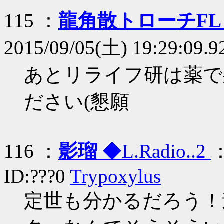
115 ：
龍角散トローチF
2015/09/05(土) 19:29:09.9
あとリライフ研は薬で
ださい(懇願
116 ：
影瑠
◆L.Radio..2
：
ID:???0
Trypoxylus
定世も分かるだろう！