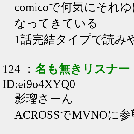
comicoで何気にそ
なってきている
1話完結タイプで読み
124 ：
名も無きリスナー
ID:ei9o4XYQ0
影瑠さーん
ACROSSでMVNO