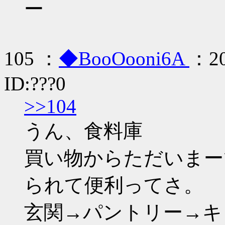
ー
105 ：
◆BooOooni6A
：20
ID:???0
>>104
うん、食料庫
買い物からただいまー
られて便利ってさ。
玄関→パントリー→キ