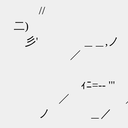
// ／ 
二)
彡' ＿＿,ノ |
／ | ﾐ{ 
ノ / ヾ＼i､
ｨﾆ=-- '" / ヾヾi
／ ／ ｀/￣￣7ﾊ
ノ ＿／ / / |:.