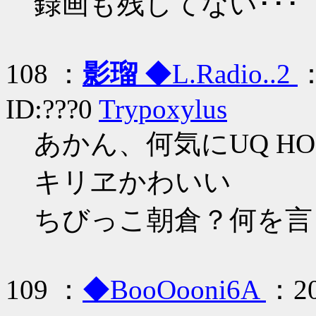
録画も残してない･･･
108 ：
影瑠
◆L.Radio..2
：
ID:???0
Trypoxylus
あかん、何気にUQ HO
キリヱかわいい
ちびっこ朝倉？何を言
109 ：
◆BooOooni6A
：20