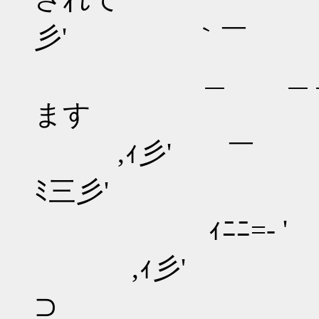
彡' ｀￣ ｀
＿ ＿＿ ノ 
ます
,ｨ彡' ￣ ヾミ
ﾐ三彡' ／⌒ /￣￣ |
ｨﾆﾆ=- ' 
,ｨ彡' 
⊃