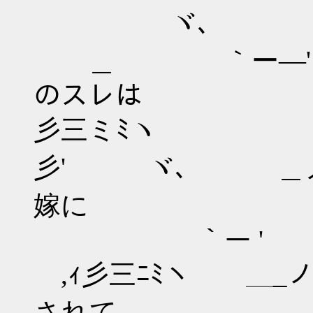
ヾ､ /iiiｉｲ!
＿ ｀ー―' i!ﾊ:.:.＼＼
のスレは
彡三ミﾐヽ i! ヽ:.:.:
彡' ヾ､ ＿ノ i!:::￣
嫁に
｀ー ' {ﾍラ' ・
,ｨ彡三ﾆﾐヽ ＿_ノ
されて