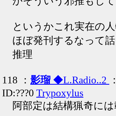
かそういう邪推もして
というかこれ実在の人
ほぼ発刊するなって話
推理
118 ：
影瑠
◆L.Radio..2
：
ID:???0
Trypoxylus
阿部定は結構猟奇には