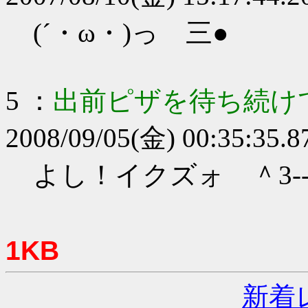
(´・ω・)っ 三●
5 ：
出前ピザを待ち続け
2008/09/05(金) 00:35:35.
よし！イクズォ ＾3---
1KB
新着