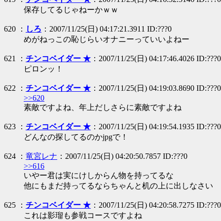
保存してるじゃねーかｗｗ
620 ：
しろ
：2007/11/25(日) 04:17:21.3911 ID:???0
めがねっこの恥じらいオナニーっていいよねー
621 ：
チンコベイダー ★
：2007/11/25(日) 04:17:46.4026 ID:???0
ピロンッ！
622 ：
チンコベイダー ★
：2007/11/25(日) 04:19:03.8690 ID:???0
>>620
素敵ですよね、年上だしさらに素敵ですよね
623 ：
チンコベイダー ★
：2007/11/25(日) 04:19:54.1935 ID:???0
どんなの探してるのかjpgで！
624 ：
竜宮レナ
：2007/11/25(日) 04:20:50.7857 ID:???0
>>616
いやー君は実にけしからん物を持ってるな
他にもまだ持ってるならちゃんと机の上に出しなさい
625 ：
チンコベイダー ★
：2007/11/25(日) 04:20:58.7275 ID:???0
これは影瑠も参戦コースですよね