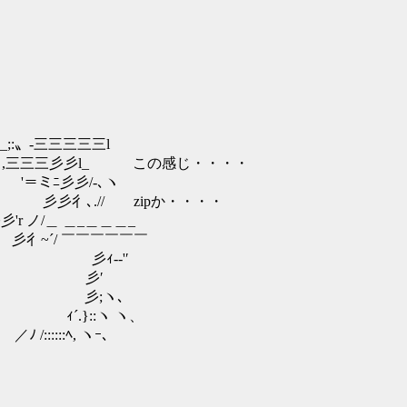
;_;:〟-三三三三三l
三三彡彡l_ この感じ・・・・
彡彡/‐､ヽ
彡彳､.// zipか・・・・
彡'r ノ/＿ ＿_＿＿＿_
 彡彳~´/ ￣￣￣￣￣￣
彡ｨ-‐'′
､ 彡′
´ 彡;ヽ､
 ｨ´.}::ヽ ヽ、
::::::ﾍ, ヽｰ､