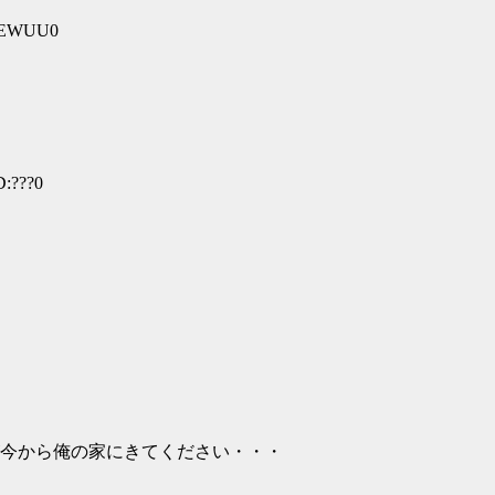
NaEWUU0
D:???0
今から俺の家にきてください・・・