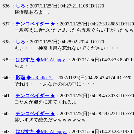
636 ：
しろ
：2007/11/25(日) 04:27:21.1106 ID:???0
横浜県あるよー。
637 ：
チンコベイダー ★
：2007/11/25(日) 04:27:33.8685 ID:???0
一歩答えに近づいたと思ったら五歩ぐらい下がったｗｗ
638 ：
しろ
：2007/11/25(日) 04:28:02.2924 ID:???0
もぉ・・・神奈川県を忘れないでください・・・
639 ：
はぴすた
◆MICAhappy.
：2007/11/25(日) 04:28:33.8247 I
ちょ・・・
640 ：
影瑠
◆L.Radio..2
：2007/11/25(日) 04:28:43.4174 ID:???0
それは・・・あなたの心の中に・・・
641 ：
チンコベイダー ★
：2007/11/25(日) 04:28:45.8033 ID:???0
白たんが迎えに来てくれるよ
642 ：
チンコベイダー ★
：2007/11/25(日) 04:28:59.6221 ID:???0
笑いすぎて酸欠だｗｗｗｗｗｗｗ
643 ：
はぴすた
◆MICAhappy.
：2007/11/25(日) 04:29:28.7193 I