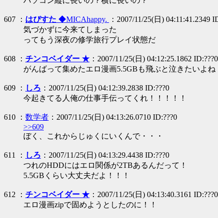
パソコン縦に長いの？横に長いの？
607 ：
はぴすた
◆MICAhappy.
：2007/11/25(日) 04:11:41.2349 I
気づかずに今来てしまった
ってもう深夜の修学旅行プレイ状態だ
608 ：
チンコベイダー ★
：2007/11/25(日) 04:12:25.1862 ID:???0
がんばって集めたエロ漫画5.5GBも飛ぶと泣きたいよね
609 ：
しろ
：2007/11/25(日) 04:12:39.2838 ID:???0
今起きてる人俺の仕事手伝ってくれ！！！！！
610 ：
数学者
：2007/11/25(日) 04:13:26.0710 ID:???0
>>609
ぼく、これからじゅくにいくんで・・・
611 ：
しろ
：2007/11/25(日) 04:13:29.4438 ID:???0
つれのHDDにはエロ関係が2TBあるんだって！
5.5GBくらい大丈夫だよ！！！
612 ：
チンコベイダー ★
：2007/11/25(日) 04:13:40.3161 ID:???0
エロ漫画zipで固めようとしたのに！！