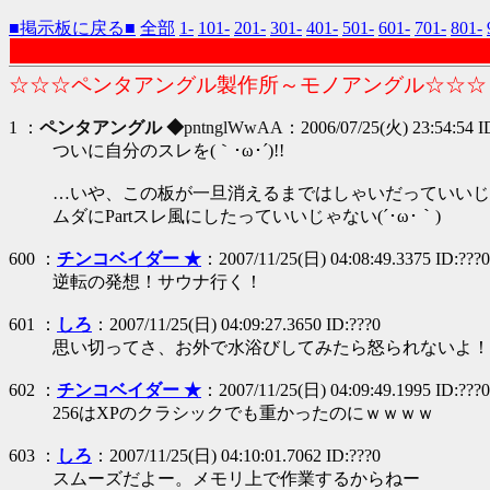
■掲示板に戻る■
全部
1-
101-
201-
301-
401-
501-
601-
701-
801-
☆☆☆ペンタアングル製作所～モノアングル☆☆☆
1 ：
ペンタアングル ◆
pntnglWwAA
：2006/07/25(火) 23:54:54 
ついに自分のスレを(｀･ω･´)!!
…いや、この板が一旦消えるまではしゃいだっていいじゃな
ムダにPartスレ風にしたっていいじゃない(´･ω･｀)
600 ：
チンコベイダー ★
：2007/11/25(日) 04:08:49.3375 ID:???0
逆転の発想！サウナ行く！
601 ：
しろ
：2007/11/25(日) 04:09:27.3650 ID:???0
思い切ってさ、お外で水浴びしてみたら怒られないよ！
602 ：
チンコベイダー ★
：2007/11/25(日) 04:09:49.1995 ID:???0
256はXPのクラシックでも重かったのにｗｗｗｗ
603 ：
しろ
：2007/11/25(日) 04:10:01.7062 ID:???0
スムーズだよー。メモリ上で作業するからねー