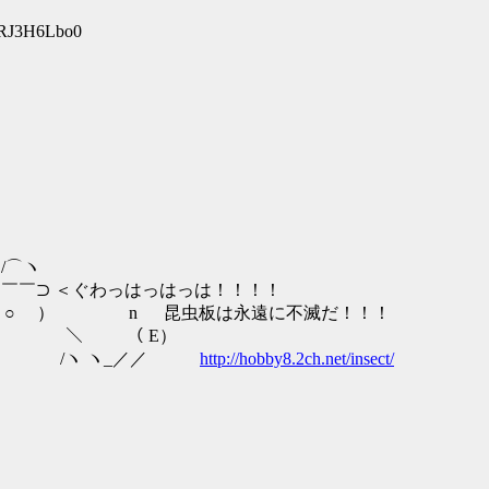
:RJ3H6Lbo0
ヽ
はっはっは！！！！
板は永遠に不滅だ！！！
 E）
_／／
http://hobby8.2ch.net/insect/