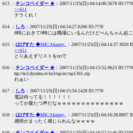
613 ：
チンコベイダー ★
：2007/11/25(日) 04:14:00.5678 ID:???0
>>611
テラくれ！
614 ：
しろ
：2007/11/25(日) 04:14:27.0266 ID:???0
8時におきて9時には職場にいるんだけどぺんちゃん起
615 ：
はぴすた
◆MICAhappy.
：2007/11/25(日) 04:14:37.3020 I
>>611
とりあえずリストをtxtで
616 ：
チンコベイダー ★
：2007/11/25(日) 04:15:52.9623 ID:???0
ttp://in3.dyndns.tv/in3/up/src/up1361.zip
わぁい
617 ：
しろ
：2007/11/25(日) 04:15:54.1428 ID:???0
電話待ってる！！！！！！
ってか腹たつ声だなｗｗｗｗｗｗｗｗｗｗｗｗｗｗ
618 ：
はぴすた
◆MICAhappy.
：2007/11/25(日) 04:16:28.8897 I
感情がまったく感じられんなｗｗｗｗ
619 ：
チンコベイダー ★
：2007/11/25(日) 04:16:52.5146 ID:???0