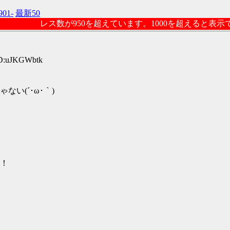
901-
最新50
レス数が950を超えています。1000を超えると表
ID:uJKGWbtk
い(´･ω･｀)
！