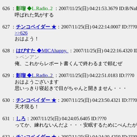
626 ：
影瑠
◆L.Radio..2
：2007/11/25(日) 04:21:53.3679 ID:B/
呼ばれた気がする
627 ：
チンコベイダー ★
：2007/11/25(日) 04:22:14.0007 ID:???0
>>626
おはよう！
628 ：
はぴすた
◆MICAhappy.
：2007/11/25(日) 04:22:16.4320 I
＞ペンアン
俺、これからレポート書くんで終わるまで頼むぜ
629 ：
影瑠
◆L.Radio..2
：2007/11/25(日) 04:22:51.0183 ID:???0
おはようございます
思いっきり寝起きで目がちゃんと開きません・・・
630 ：
チンコベイダー ★
：2007/11/25(日) 04:23:50.4321 ID:???0
天才現る！
631 ：
しろ
：2007/11/25(日) 04:24:05.6405 ID:???0
ってか、練れないんだよ・・・安眠するためにぺんたが
632 ：
チンコベイダー ★
：2007/11/25(日) 04:24:30.4259 ID:???0