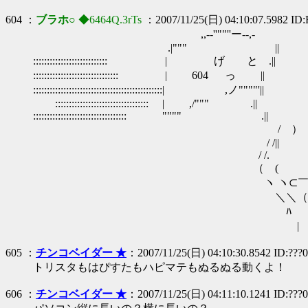
604 ：
ブラホ○
◆6464Q.3rTs
：2007/11/25(日) 04:10:07.5982 ID
,,-‐''""''ー--,-
.|""" ||
::::::::::::::::::::::::::: | げ と .||
::::::::::::::::::::::::::::::: | 604 っ ||
:::::::::::::::::::::::::::::::::::::::::::::::| ,ノ""""'||
:::::::::::::::::::::::::::::::::: | ,/""" .||
:::::::::::::::::::::::::::::::::: """" .||
/ ）
/ /||
/ /.
（ ( /⌒
ヽ ヽ⊂￣￣￣⊃ ＜ぐわっ
＼＼（ ○ ） n 昆虫
ﾊ ＼ （
| /ヽ ヽ
605 ：
チンコベイダー ★
：2007/11/25(日) 04:10:30.8542 ID:???0
トリスタもはぴすたもハピマテもぬるぬる動くよ！
606 ：
チンコベイダー ★
：2007/11/25(日) 04:11:10.1241 ID:???0