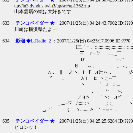
ttp://in3.dyndns.tv/in3/up/src/up1362.zip
山本雲居の絵は大好きです
633 ：
チンコベイダー ★
：2007/11/25(日) 04:24:43.7902 ID:???0
川崎は横浜県だよー
634 ：
影瑠
◆L.Radio..2
：2007/11/25(日) 04:25:17.0996 ID:???0
l三｀ｰ ､_;:;:;:;:;:;:j;:;:;:;:;:;:_;:;:
l三 r＝ﾐ''‐--‐';二,_￣ ,三
lﾐ′ ￣ ー-'" '＝ミﾆ
l;l ,_-‐ 、 __,,.. - ､ 彡
＿＿＿＿＿＿＿∧,､＿∥ `之ヽ､, i l´ _,ｨ辷ｧ-､、 彡
￣￣￣￣￣￣￣'`'`￣ 1 ￣ﾌ/ｌ l::. ヽこ~￣
ヽ ´ :l .l:::. 
ゝ、 / :. :r-
／ ｨ:ﾍ ｀ヽ:__,ｨ='
_,,..-‐'7 /:::::::ヽ _: :_ ヽ
_,-‐'´ { ヽ:::::::::ﾍ ｀'ｰ=＝=ｰ-- ' ／ﾉ /
635 ：
チンコベイダー ★
：2007/11/25(日) 04:25:25.6284 ID:???0
ピロンッ！