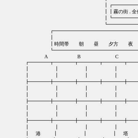
┃┏━━━━━━━━┓
┃┃霧の街 . 全体MAP.┃
┃┗━━━━━━━━┛┃
┗━━━━━━━━━
┏━━━━━━━━━━━━━━━━━━
┃ 
┃時間帯 朝 昼 夕方 夜 深夜
┗━━━━━━━━━━━━━━━━━━
A B C 
┏━━━━┳━━━━┳━━━━┳━━━━┳━━
┃ ┃ ┃ ┃ 
┃ ┃ ┃ ┃ ┃
┣━━━━╋━━━━╋━━━━╋━━━━╋━━
┃ ┃ ┃ ┃ 
┃ ┃ ┃ ┃ ┃
┣━━━━╋━━━━╋━━━━╋━━━━╋━━
┃ ┃ ┃ ┃ 
┃ ┃ ┃ ┃ ┃
┣━━━━╋━━━━╋━━━━╋━━━━╋━━
┃ ┃ ┃ ┃
┃ 港 ┃ ┃ ┃ 塔