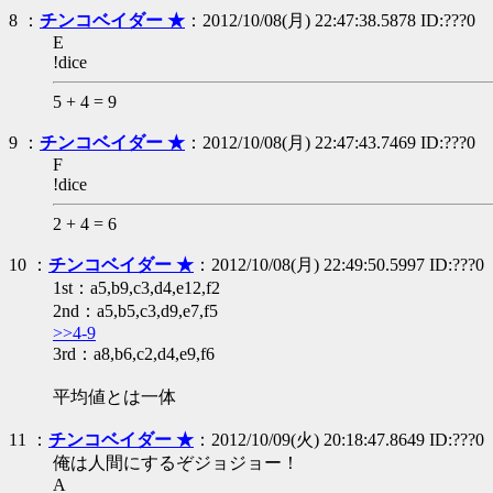
8 ：
チンコベイダー ★
：2012/10/08(月) 22:47:38.5878 ID:???0
E
!dice
5 + 4 = 9
9 ：
チンコベイダー ★
：2012/10/08(月) 22:47:43.7469 ID:???0
F
!dice
2 + 4 = 6
10 ：
チンコベイダー ★
：2012/10/08(月) 22:49:50.5997 ID:???0
1st：a5,b9,c3,d4,e12,f2
2nd：a5,b5,c3,d9,e7,f5
>>4-9
3rd：a8,b6,c2,d4,e9,f6
平均値とは一体
11 ：
チンコベイダー ★
：2012/10/09(火) 20:18:47.8649 ID:???0
俺は人間にするぞジョジョー！
A