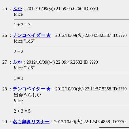
25 ：
ふか
：2012/10/09(火) 21:59:05.6266 ID:???0
!dice
1 + 2 = 3
26 ：
チンコベイダー ★
：2012/10/09(火) 22:04:53.6387 ID:???0
!dice "1d6"
2 = 2
27 ：
ふか
：2012/10/09(火) 22:09:46.2632 ID:???0
!dice "1d6"
1 = 1
28 ：
チンコベイダー ★
：2012/10/09(火) 22:11:57.5358 ID:???0
出会うらしい
!dice
2 + 3 = 5
29 ：
名も無きリスナー
：2012/10/09(火) 22:12:45.4858 ID:???0
┏━━━━━━━━━