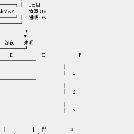
┃ 1日目
┃ 食事 OK
 睡眠 OK
━┛
━━━━┓
▼
 未明 ..┃
━━━━┛
D E F
━━┳━━━━┓
┃ ┃ ┃
 ┃ ┃ １
━━╋━━━━┫
┃ ┃ ┃
 ┃ ┃ ２
━━╋━━━━┫
┃ ┃ ┃
 ┃ ┃ ３
━━╋━━━━┫
 ┃ ┃
 ┃ ┃ 門 ４