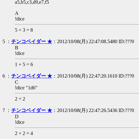
a5,b5,c3,d9,e7,f5
A
!dice
5 + 3 = 8
5 ：
チンコベイダー ★
：2012/10/08(月) 22:47:08.5480 ID:???0
B
!dice
1 + 5 = 6
6 ：
チンコベイダー ★
：2012/10/08(月) 22:47:20.1610 ID:???0
C
!dice "1d6"
2 = 2
7 ：
チンコベイダー ★
：2012/10/08(月) 22:47:26.5436 ID:???0
D
!dice
2 + 2 = 4