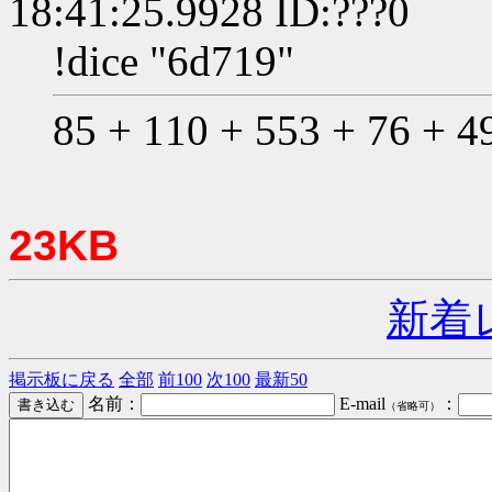
18:41:25.9928 ID:???0
!dice "6d719"
85 + 110 + 553 + 76 +
23KB
新着
掲示板に戻る
全部
前100
次100
最新50
名前：
E-mail
：
（省略可）