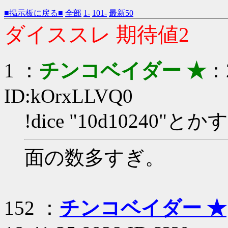
■掲示板に戻る■
全部
1-
101-
最新50
ダイススレ 期待値2
1 ：
チンコベイダー ★
：2
ID:kOrxLLVQ0
!dice "10d1024
面の数多すぎ。
152 ：
チンコベイダー ★