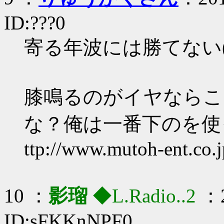
ID:???0
寄る年波には勝てない
膝鳴るのがイヤならこ
な？俺は一番下のを使
ttp://www.mutoh-ent.co.j
10 ：
影瑠
◆L.Radio..2
：2
ID:sFKKnNPF0