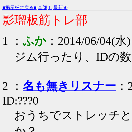
■掲示板に戻る■
全部
1-
最新50
影瑠板筋トレ部
1 ：
ふか
：2014/06/04(水) 
ジム行ったり、IDの
2 ：
名も無きリスナー
：2
ID:???0
おうちでストレッチと
か？