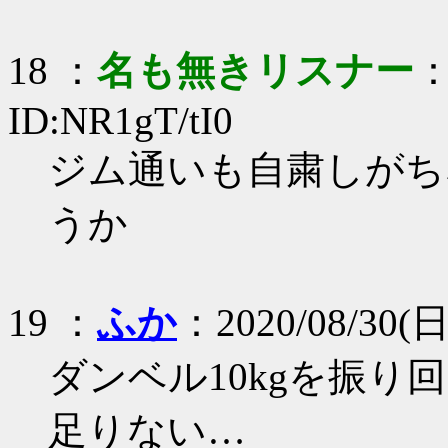
18 ：
名も無きリスナー
：
ID:NR1gT/tI0
ジム通いも自粛しがち
うか
19 ：
ふか
：2020/08/30(日)
ダンベル10kgを振
足りない…